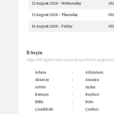
12 August 2026 - Wednesday
03:
13 August 2026 - Thursday
03:
14 August 2026 - Friday
03:
İl Seçin
Diğer il ile ilgili veriye ulaşmak için lütfen aşağıdan b
Adana
Adıyaman
Aksaray
Amasya
Artvin
Aydın
Batman
Bayburt
Bitlis
Bolu
Çanakkale
Çankırı