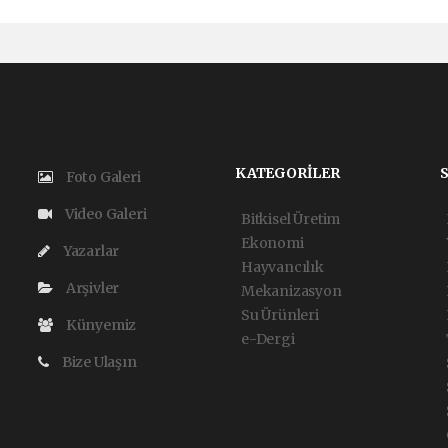
KATEGORİLER
Foto Galeri
Video Galeri
Bitkisel Üretim
Ekonomi
Yazarlar
Hayvancılık
Arşivler
Mekanizasyon
Su Ürünleri
Künyemiz
e-Dergi
Bize Ulaşın