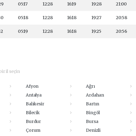
29
05:17
12:28
16:19
19:28
21:00
30
05:18
12:28
16:18
19:27
20:58
32
05:19
12:28
16:18
19:25
20:56
ir il seçin
Afyon
Ağrı
Antalya
Ardahan
Balıkesir
Bartın
Bilecik
Bingöl
Burdur
Bursa
Çorum
Denizli