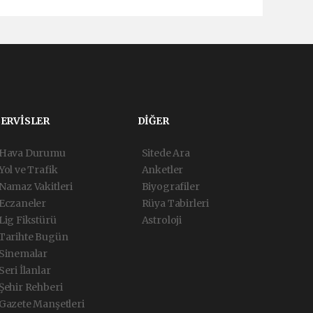
SERVİSLER
DİĞER
Hava Durumu
Sitede Ara
Yol ve Trafik
Anketler
Namaz Vakitleri
Biyografiler
Eczaneler
Rüya Tabirleri
Lig Fikstürü
Astroloji
Tarihte Bugün
Sinemalar
Seri İlanlar
Şehir Rehberi
Gazete Manşetleri