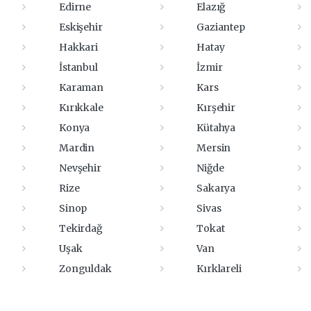
Edirne
Elazığ
Eskişehir
Gaziantep
Hakkari
Hatay
İstanbul
İzmir
Karaman
Kars
Kırıkkale
Kırşehir
Konya
Kütahya
Mardin
Mersin
Nevşehir
Niğde
Rize
Sakarya
Sinop
Sivas
Tekirdağ
Tokat
Uşak
Van
Zonguldak
Kırklareli