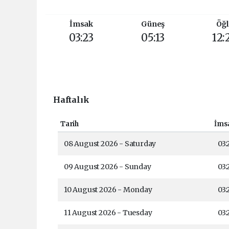
İmsak
Güneş
Öğl
03:23
05:13
12:
Haftalık
Tarih
İms
08 August 2026 - Saturday
03:
09 August 2026 - Sunday
03:
10 August 2026 - Monday
03:
11 August 2026 - Tuesday
03: