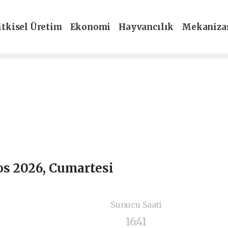
itkisel Üretim
Ekonomi
Hayvancılık
Mekaniza
-Dergi
os 2026, Cumartesi
Sunucu Saati
16:41