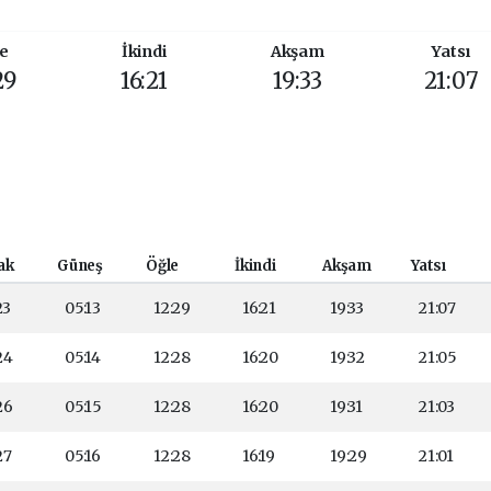
e
İkindi
Akşam
Yatsı
29
16:21
19:33
21:07
ak
Güneş
Öğle
İkindi
Akşam
Yatsı
23
05:13
12:29
16:21
19:33
21:07
24
05:14
12:28
16:20
19:32
21:05
26
05:15
12:28
16:20
19:31
21:03
27
05:16
12:28
16:19
19:29
21:01