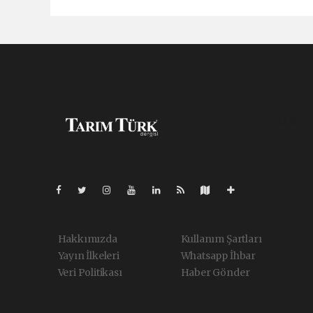
Pro-0.120
Hakkımızda
Kullanım Şartları
Yayın İlkeleri
Whatsapp İhbar
Veri Politikası
Haber Gönder