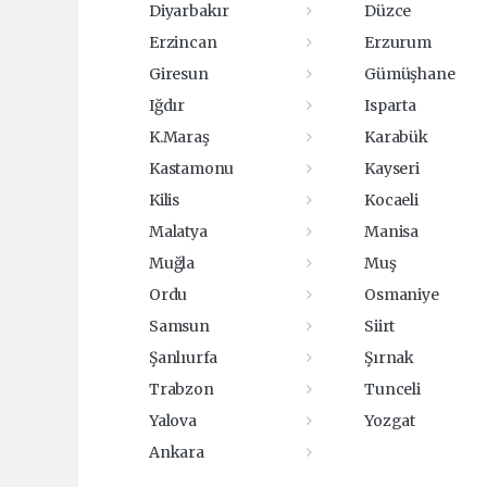
Diyarbakır
Düzce
Erzincan
Erzurum
Giresun
Gümüşhane
Iğdır
Isparta
K.Maraş
Karabük
Kastamonu
Kayseri
Kilis
Kocaeli
Malatya
Manisa
Muğla
Muş
Ordu
Osmaniye
Samsun
Siirt
Şanlıurfa
Şırnak
Trabzon
Tunceli
Yalova
Yozgat
Ankara