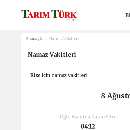
B
E
Anasayfa
Namaz Vakitleri
Namaz Vakitleri
Rize
için namaz vakitleri
8 Ağust
Öğle Azanına Kalan Süre
04:12