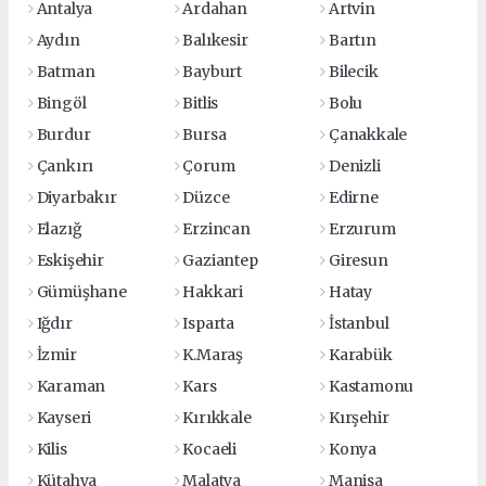
Antalya
Ardahan
Artvin
Aydın
Balıkesir
Bartın
Batman
Bayburt
Bilecik
Bingöl
Bitlis
Bolu
Burdur
Bursa
Çanakkale
Çankırı
Çorum
Denizli
Diyarbakır
Düzce
Edirne
Elazığ
Erzincan
Erzurum
Eskişehir
Gaziantep
Giresun
Gümüşhane
Hakkari
Hatay
Iğdır
Isparta
İstanbul
İzmir
K.Maraş
Karabük
Karaman
Kars
Kastamonu
Kayseri
Kırıkkale
Kırşehir
Kilis
Kocaeli
Konya
Kütahya
Malatya
Manisa