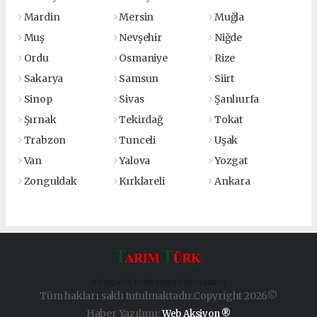
Mardin
Mersin
Muğla
Muş
Nevşehir
Niğde
Ordu
Osmaniye
Rize
Sakarya
Samsun
Siirt
Sinop
Sivas
Şanlıurfa
Şırnak
Tekirdağ
Tokat
Trabzon
Tunceli
Uşak
Van
Yalova
Yozgat
Zonguldak
Kırklareli
Ankara
haber paketi
haber scripti
haber yazılımı
Tüm hakları saklı tutulmaktadır.Copyright 2026©
Haber Yazılımı:
Web Aksiyon ®