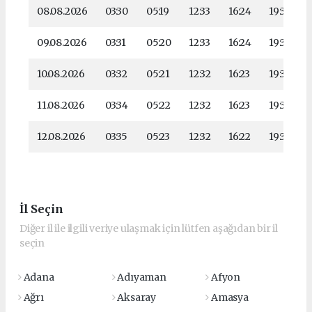
08.08.2026
03:30
05:19
12:33
16:24
19:36
09.08.2026
03:31
05:20
12:33
16:24
19:35
10.08.2026
03:32
05:21
12:32
16:23
19:34
11.08.2026
03:34
05:22
12:32
16:23
19:32
12.08.2026
03:35
05:23
12:32
16:22
19:31
İl Seçin
Diğer il ile ilgili veriye ulaşmak için lütfen aşağıdan bir il
seçin
Adana
Adıyaman
Afyon
Ağrı
Aksaray
Amasya