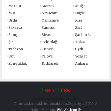
Mardin
Mersin
Muğla
Muş
Nevşehir
Niğde
Ordu
Osmaniye
Rize
Sakarya
Samsun
Siirt
Sinop
Sivas
Şanlıurfa
Şırnak
Tekirdağ
Tokat
Trabzon
Tunceli
Uşak
Van
Yalova
Yozgat
Zonguldak
Kırklareli
Ankara
haber paketi
haber scripti
haber yazılımı
Tüm hakları saklı tutulmaktadır.Copyright 2026©
Haber Yazılımı:
Web Aksiyon ®