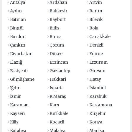
Antalya
Ardahan
Artvin
Aydın
Balıkesir
Bartın
Batman
Bayburt
Bilecik
Bingöl
Bitlis
Bolu
Burdur
Bursa
Çanakkale
Çankırı
Çorum
Denizli
Diyarbakır
Düzce
Edirne
Elazığ
Erzincan
Erzurum
Eskişehir
Gaziantep
Giresun
Gümüşhane
Hakkari
Hatay
Iğdır
Isparta
İstanbul
İzmir
K.Maraş
Karabük
Karaman
Kars
Kastamonu
Kayseri
Kırıkkale
Kırşehir
Kilis
Kocaeli
Konya
Kütahya
Malatya
Manisa