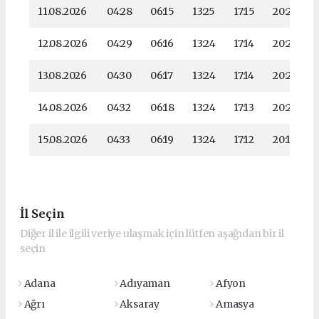
11.08.2026
04:28
06:15
13:25
17:15
20:24
12.08.2026
04:29
06:16
13:24
17:14
20:23
13.08.2026
04:30
06:17
13:24
17:14
20:21
14.08.2026
04:32
06:18
13:24
17:13
20:20
15.08.2026
04:33
06:19
13:24
17:12
20:19
İl Seçin
Diğer il ile ilgili veriye ulaşmak için lütfen aşağıdan bir il
seçin
Adana
Adıyaman
Afyon
Ağrı
Aksaray
Amasya