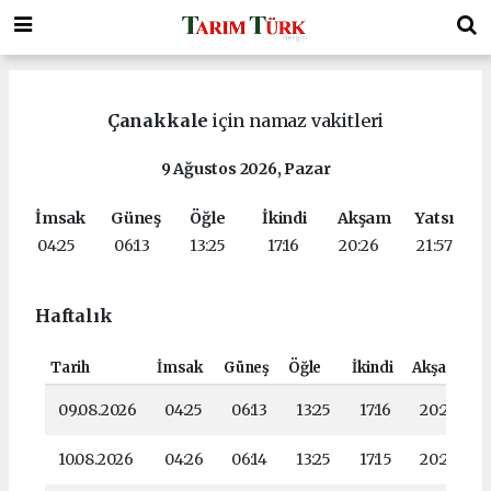
Çanakkale
için namaz vakitleri
9 Ağustos 2026, Pazar
İmsak
Güneş
Öğle
İkindi
Akşam
Yatsı
04:25
06:13
13:25
17:16
20:26
21:57
Haftalık
Tarih
İmsak
Güneş
Öğle
İkindi
Akşam
Y
09.08.2026
04:25
06:13
13:25
17:16
20:26
10.08.2026
04:26
06:14
13:25
17:15
20:25