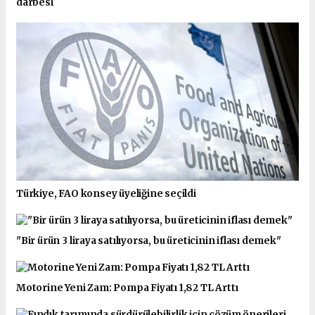
darbesi
Türkiye, FAO konsey üyeliğine seçildi
"Bir ürün 3 liraya satılıyorsa, bu üreticinin iflası demek"
Motorine Yeni Zam: Pompa Fiyatı 1,82 TL Arttı