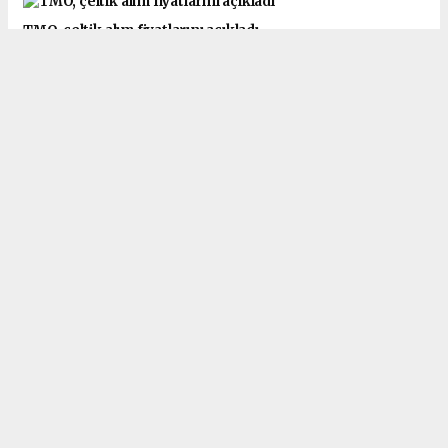
TMO, çeltik alım fiyatlarını açıkladı
Et ve Süt Kurumu satılamayan kurbanlıkları alacak
Sektör temsilcilerinden süt-yem paritesi 1,5 olsun talebi
Çiğ süt tavsiye fiyatı belli oldu
Süt sektörü ihracatın kısıtlanmasından endişeli