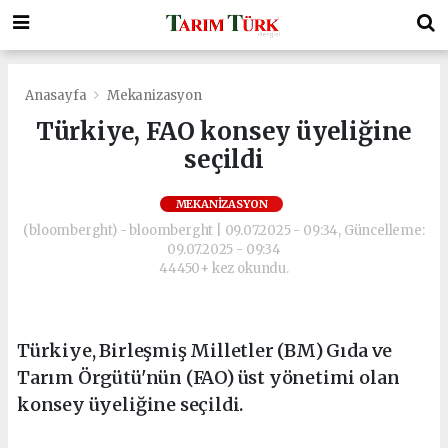
Anasayfa
Mekanizasyon
Türkiye, FAO konsey üyeliğine
seçildi
MEKANIZASYON
(bloomberght) - bloomberght | 09.07.2025 - 09:34, Güncelleme:
09.07.2025 - 09:34
44450+ kez okundu.
Türkiye, Birleşmiş Milletler (BM) Gıda ve
Tarım Örgütü'nün (FAO) üst yönetimi olan
konsey üyeliğine seçildi.