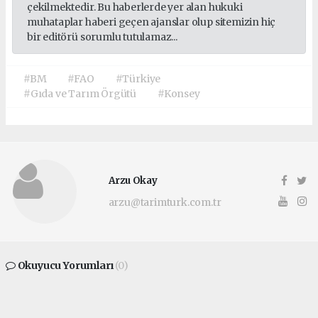
çekilmektedir. Bu haberlerde yer alan hukuki
muhataplar haberi geçen ajanslar olup sitemizin hiç
bir editörü sorumlu tutulamaz...
#BM
#FAO
#Türkiye
#Gıda ve Tarım Örgütü
#Konsey
Arzu Okay
arzu@tarimturk.com.tr
Okuyucu Yorumları
(0)