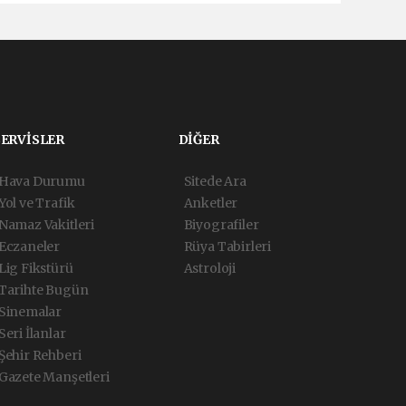
SERVİSLER
DİĞER
Hava Durumu
Sitede Ara
Yol ve Trafik
Anketler
Namaz Vakitleri
Biyografiler
Eczaneler
Rüya Tabirleri
Lig Fikstürü
Astroloji
Tarihte Bugün
Sinemalar
Seri İlanlar
Şehir Rehberi
Gazete Manşetleri