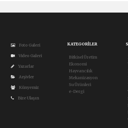
KATEGORİLER
Foto Galeri
Video Galeri
Bitkisel Üretim
Ekonomi
Yazarlar
Hayvancılık
Arşivler
Mekanizasyon
Su Ürünleri
Künyemiz
e-Dergi
Bize Ulaşın