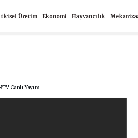
itkisel Üretim
Ekonomi
Hayvancılık
Mekaniza
-Dergi
NTV Canlı Yayını