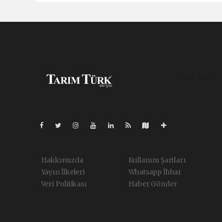
Pro-0.036
Hakkımızda
Kullanım Şartları
Yayın İlkeleri
Whatsapp İhbar
Veri Politikası
Haber Gönder