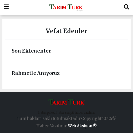
Vefat Edenler
Son Eklenenler
Rahmetle Anıyoruz
haber paketi
haber scripti
haber yazılımı
Tüm hakları saklı tutulmaktadır.Copyright 2026©
Haber Yazılımı:
Web Aksiyon ®