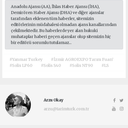
Anadolu Ajansı (AA), İhlas Haber Ajansı (İHA),
Demirören Haber Ajansı (DHA) ve diğer ajanslar
tarafından eklenen tüm haberler, sitemizin
editörlerinin müdahalesi olmadan ajans kanallarından
çekilmektedir. Bu haberlerde yer alan hukuki
muhataplar haberi geçen ajanslar olup sitemizin hiç
bir editörü sorumlu tutulamaz...
#Yanmar Turkey
#İzmir AGROEXPO Tarım Fuarı’
#Solis LP60
#Solis S40
#Solis NT90
#LS
Arzu Okay
arzu@tarimturk.com.tr