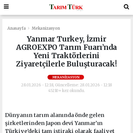
Anasayfa
Mekanizasyon
Yanmar Turkey, İzmir
AGROEXPO Tarım Fuarı’nda
Yeni Traktörlerini
Ziyaretçilerle Buluşturacak!
MEKANIZASYON
28.01.2026 - 12:18, Güncelleme: 28.01.2026 - 12:18
45210+ kez okundu.
Dünyanın tarım alanında önde gelen
şirketlerinden Japon devi Yanmar’ın
Türkiye’deki tam iştiraki olarak faaliyet