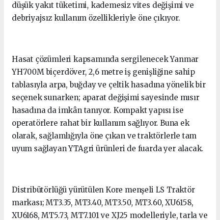
düşük yakıt tüketimi, kademesiz vites değişimi ve
debriyajsız kullanım özellikleriyle öne çıkıyor.
Hasat çözümleri kapsamında sergilenecek Yanmar
YH700M biçerdöver, 2,6 metre iş genişliğine sahip
tablasıyla arpa, buğday ve çeltik hasadına yönelik bir
seçenek sunarken; aparat değişimi sayesinde mısır
hasadına da imkân tanıyor. Kompakt yapısı ise
operatörlere rahat bir kullanım sağlıyor. Buna ek
olarak, sağlamlığıyla öne çıkan ve traktörlerle tam
uyum sağlayan YTAgri ürünleri de fuarda yer alacak.
Distribütörlüğü yürütülen Kore menşeli LS Traktör
markası; MT3.35, MT3.40, MT3.50, MT3.60, XU6158,
XU6168, MT5.73, MT7.101 ve XJ25 modelleriyle, tarla ve