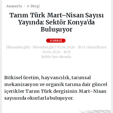
Anasayfa
e-Dergi
Tarım Türk Mart–Nisan Sayısı
Yayında: Sektör Konya’da
Buluşuyor
E-DERGI
(bloomberght) - bloomberght | 03.04.2026 - 19:33, Güncelleme:
03.04.2026 - 19:53
16659+ kez okundu.
Bitkisel üretim, hayvancılık, tarımsal
mekanizasyon ve organik tarıma dair güncel
içerikler Tarım Türk dergisinin Mart–Nisan
sayısında okurlarla buluşuyor.