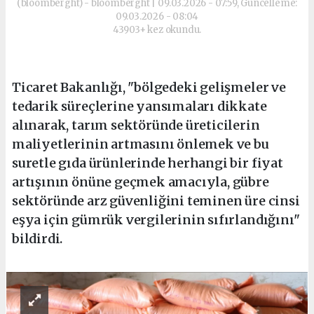
(bloomberght) - bloomberght | 09.03.2026 - 07:59, Güncelleme:
09.03.2026 - 08:04
43903+ kez okundu.
Ticaret Bakanlığı, "bölgedeki gelişmeler ve
tedarik süreçlerine yansımaları dikkate
alınarak, tarım sektöründe üreticilerin
maliyetlerinin artmasını önlemek ve bu
suretle gıda ürünlerinde herhangi bir fiyat
artışının önüne geçmek amacıyla, gübre
sektöründe arz güvenliğini teminen üre cinsi
eşya için gümrük vergilerinin sıfırlandığını"
bildirdi.