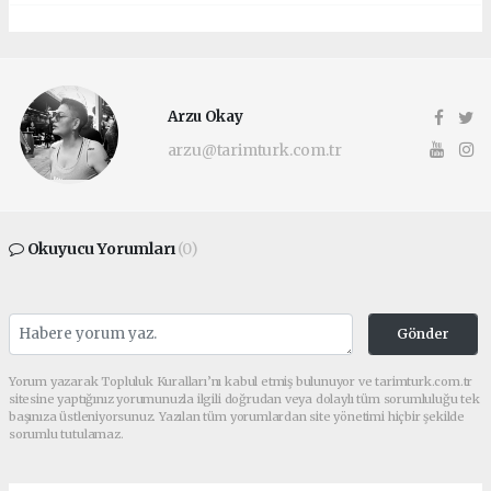
Arzu Okay
arzu@tarimturk.com.tr
Okuyucu Yorumları
(0)
Gönder
Yorum yazarak Topluluk Kuralları’nı kabul etmiş bulunuyor ve tarimturk.com.tr
sitesine yaptığınız yorumunuzla ilgili doğrudan veya dolaylı tüm sorumluluğu tek
başınıza üstleniyorsunuz. Yazılan tüm yorumlardan site yönetimi hiçbir şekilde
sorumlu tutulamaz.