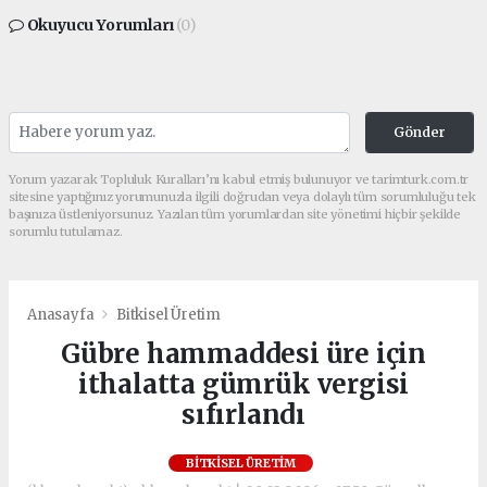
Okuyucu Yorumları
(0)
Gönder
Yorum yazarak Topluluk Kuralları’nı kabul etmiş bulunuyor ve tarimturk.com.tr
sitesine yaptığınız yorumunuzla ilgili doğrudan veya dolaylı tüm sorumluluğu tek
başınıza üstleniyorsunuz. Yazılan tüm yorumlardan site yönetimi hiçbir şekilde
sorumlu tutulamaz.
Anasayfa
Bitkisel Üretim
Gübre hammaddesi üre için
ithalatta gümrük vergisi
sıfırlandı
BITKISEL ÜRETIM