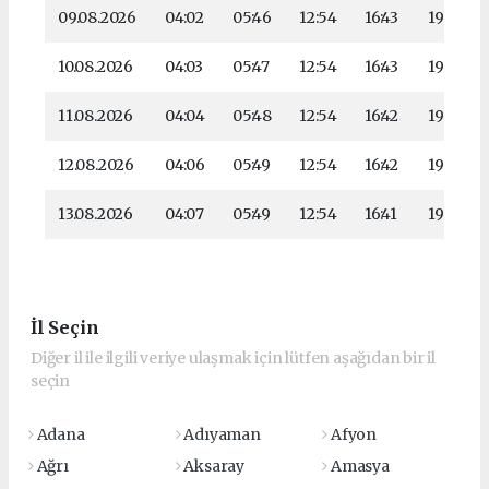
09.08.2026
04:02
05:46
12:54
16:43
19:52
10.08.2026
04:03
05:47
12:54
16:43
19:51
11.08.2026
04:04
05:48
12:54
16:42
19:50
12.08.2026
04:06
05:49
12:54
16:42
19:49
13.08.2026
04:07
05:49
12:54
16:41
19:48
İl Seçin
Diğer il ile ilgili veriye ulaşmak için lütfen aşağıdan bir il
seçin
Adana
Adıyaman
Afyon
Ağrı
Aksaray
Amasya