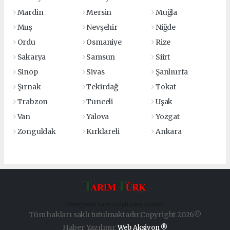
Mardin
Mersin
Muğla
Muş
Nevşehir
Niğde
Ordu
Osmaniye
Rize
Sakarya
Samsun
Siirt
Sinop
Sivas
Şanlıurfa
Şırnak
Tekirdağ
Tokat
Trabzon
Tunceli
Uşak
Van
Yalova
Yozgat
Zonguldak
Kırklareli
Ankara
haber paketi
haber scripti
haber yazılımı
Tüm hakları saklı tutulmaktadır.Copyright 2026©
Haber Yazılımı:
Web Aksiyon ®