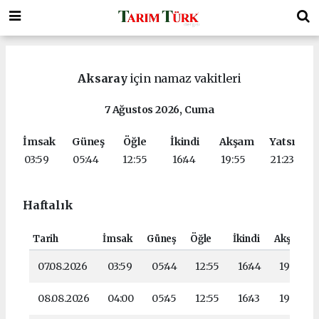
Aksaray
için namaz vakitleri
7 Ağustos 2026, Cuma
İmsak
Güneş
Öğle
İkindi
Akşam
Yatsı
03:59
05:44
12:55
16:44
19:55
21:23
Haftalık
Tarih
İmsak
Güneş
Öğle
İkindi
Akşam
07.08.2026
03:59
05:44
12:55
16:44
19:55
08.08.2026
04:00
05:45
12:55
16:43
19:54