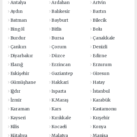
Antalya
Ardahan
Artvin
Aydın
Balıkesir
Bartın
Batman
Bayburt
Bilecik
Bingöl
Bitlis
Bolu
Burdur
Bursa
Çanakkale
Çankırı
Çorum
Denizli
Diyarbakır
Düzce
Edirne
Elazığ
Erzincan
Erzurum
Eskişehir
Gaziantep
Giresun
Gümüşhane
Hakkari
Hatay
Iğdır
Isparta
İstanbul
İzmir
K.Maraş
Karabük
Karaman
Kars
Kastamonu
Kayseri
Kırıkkale
Kırşehir
Kilis
Kocaeli
Konya
Kütahya
Malatya
Manisa