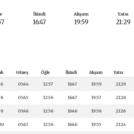
e
İkindi
Akşam
Yatsı
57
16:47
19:59
21:29
ak
Güneş
Öğle
İkindi
Akşam
Yatsı
56
05:44
12:57
16:47
19:59
21:29
58
05:45
12:56
16:47
19:57
21:28
59
05:46
12:56
16:46
19:56
21:26
00
05:47
12:56
16:46
19:55
21:24