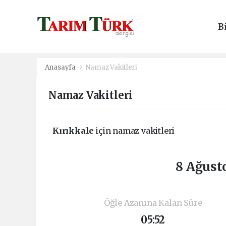
B
E
Anasayfa
Namaz Vakitleri
Namaz Vakitleri
Kırıkkale
için namaz vakitleri
8 Ağust
Öğle Azanına Kalan Süre
05:52