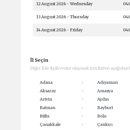
12 August 2026 - Wednesday
04:
13 August 2026 - Thursday
04:
14 August 2026 - Friday
04:
İl Seçin
Diğer il ile ilgili veriye ulaşmak için lütfen aşağıdan b
Adana
Adıyaman
Aksaray
Amasya
Artvin
Aydın
Batman
Bayburt
Bitlis
Bolu
Çanakkale
Çankırı