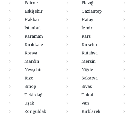
Edirne
Elazığ
Eskişehir
Gaziantep
Hakkari
Hatay
İstanbul
İzmir
Karaman
Kars
Kırıkkale
Kırşehir
Konya
Kütahya
Mardin
Mersin
Nevşehir
Niğde
Rize
Sakarya
Sinop
Sivas
Tekirdağ
Tokat
Uşak
Van
Zonguldak
Kırklareli