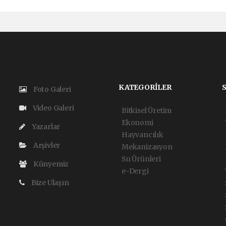
KATEGORİLER
Foto Galeri
Video Galeri
Bitkisel Üretim
Ekonomi
Yazarlar
Hayvancılık
Arşivler
Mekanizasyon
Su Ürünleri
Künyemiz
e-Dergi
Bize Ulaşın