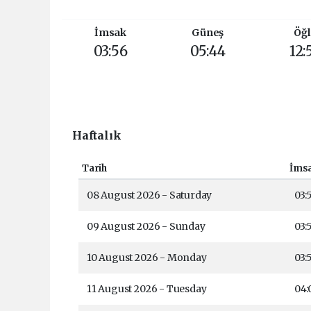
İmsak
Güneş
Öğl
03:56
05:44
12:
Haftalık
Tarih
İms
08 August 2026 - Saturday
03:
09 August 2026 - Sunday
03:
10 August 2026 - Monday
03:
11 August 2026 - Tuesday
04: