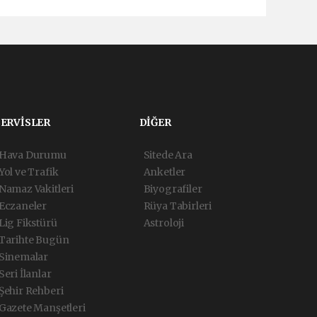
SERVİSLER
DİĞER
Hava Durumu
Sitede Ara
Yol ve Trafik
Anketler
Namaz Vakitleri
Biyografiler
Eczaneler
Rüya Tabirleri
Lig Fikstürü
Astroloji
Tarihte Bugün
Sinemalar
Seri İlanlar
Şehir Rehberi
Gazete Manşetleri