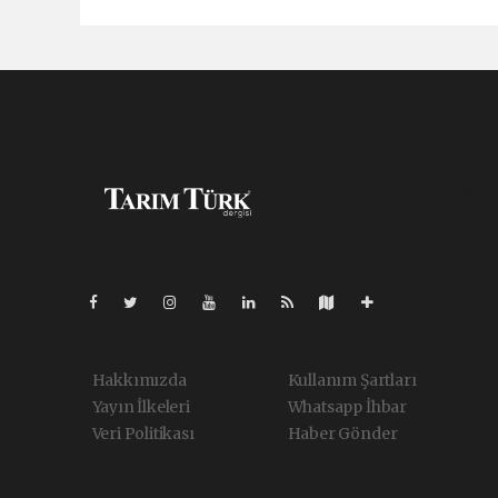
Pro-0.125
Hakkımızda
Kullanım Şartları
Yayın İlkeleri
Whatsapp İhbar
Veri Politikası
Haber Gönder