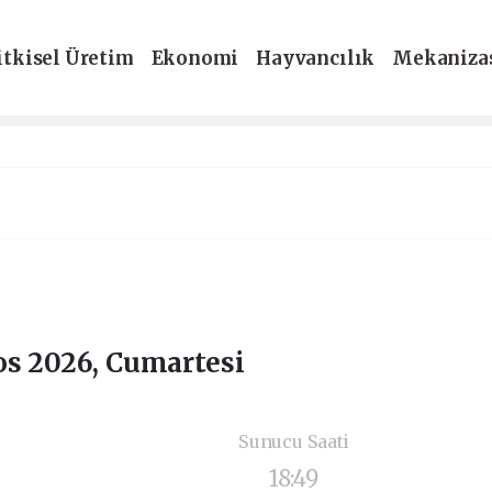
itkisel Üretim
Ekonomi
Hayvancılık
Mekaniza
-Dergi
os 2026, Cumartesi
Sunucu Saati
18:49