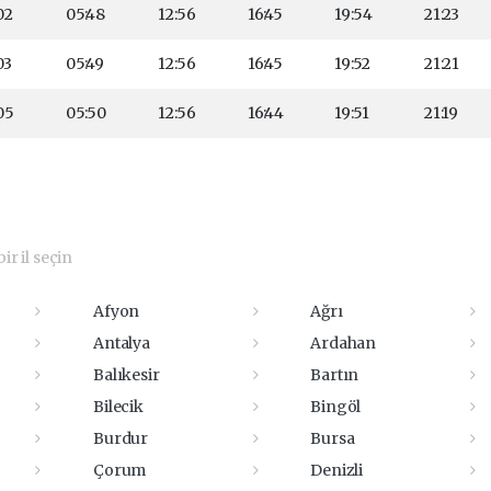
02
05:48
12:56
16:45
19:54
21:23
03
05:49
12:56
16:45
19:52
21:21
05
05:50
12:56
16:44
19:51
21:19
ir il seçin
Afyon
Ağrı
Antalya
Ardahan
Balıkesir
Bartın
Bilecik
Bingöl
Burdur
Bursa
Çorum
Denizli