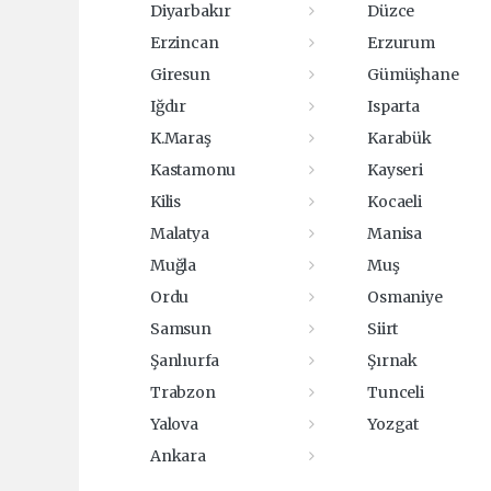
Diyarbakır
Düzce
Erzincan
Erzurum
Giresun
Gümüşhane
Iğdır
Isparta
K.Maraş
Karabük
Kastamonu
Kayseri
Kilis
Kocaeli
Malatya
Manisa
Muğla
Muş
Ordu
Osmaniye
Samsun
Siirt
Şanlıurfa
Şırnak
Trabzon
Tunceli
Yalova
Yozgat
Ankara