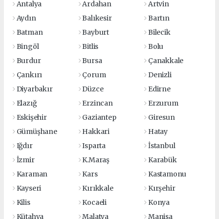
Antalya
Ardahan
Artvin
Aydın
Balıkesir
Bartın
Batman
Bayburt
Bilecik
Bingöl
Bitlis
Bolu
Burdur
Bursa
Çanakkale
Çankırı
Çorum
Denizli
Diyarbakır
Düzce
Edirne
Elazığ
Erzincan
Erzurum
Eskişehir
Gaziantep
Giresun
Gümüşhane
Hakkari
Hatay
Iğdır
Isparta
İstanbul
İzmir
K.Maraş
Karabük
Karaman
Kars
Kastamonu
Kayseri
Kırıkkale
Kırşehir
Kilis
Kocaeli
Konya
Kütahya
Malatya
Manisa