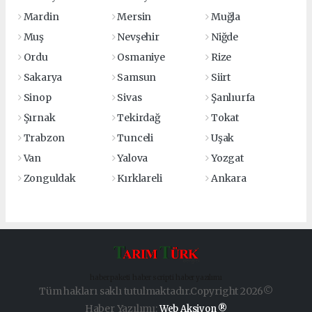
Mardin
Mersin
Muğla
Muş
Nevşehir
Niğde
Ordu
Osmaniye
Rize
Sakarya
Samsun
Siirt
Sinop
Sivas
Şanlıurfa
Şırnak
Tekirdağ
Tokat
Trabzon
Tunceli
Uşak
Van
Yalova
Yozgat
Zonguldak
Kırklareli
Ankara
haber paketi
haber scripti
haber yazılımı
Tüm hakları saklı tutulmaktadır.Copyright 2026©
Haber Yazılımı:
Web Aksiyon ®