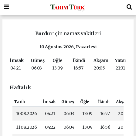
Burdur
için namaz vakitleri
10 Ağustos 2026, Pazartesi
İmsak
Güneş
Öğle
İkindi
Akşam
Yatsı
04:21
06:03
13:09
16:57
20:05
21:31
Haftalık
Tarih
İmsak
Güneş
Öğle
İkindi
Akşam
10.08.2026
04:21
06:03
13:09
16:57
20:05
11.08.2026
04:22
06:04
13:09
16:56
20:04