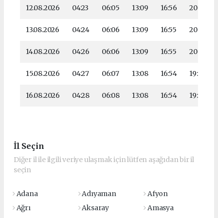
12.08.2026
04:23
06:05
13:09
16:56
20:03
13.08.2026
04:24
06:06
13:09
16:55
20:01
14.08.2026
04:26
06:06
13:09
16:55
20:00
15.08.2026
04:27
06:07
13:08
16:54
19:59
16.08.2026
04:28
06:08
13:08
16:54
19:58
İl Seçin
Diğer il ile ilgili veriye ulaşmak için lütfen aşağıdan bir il
seçin
Adana
Adıyaman
Afyon
Ağrı
Aksaray
Amasya