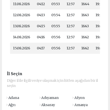
11.08.2026
04:12
05:53
12:57
16:44
19:51
12.08.2026
04:13
05:54
12:57
16:43
19:50
13.08.2026
04:15
05:55
12:57
16:43
19:49
14.08.2026
04:16
05:56
12:57
16:42
19:47
15.08.2026
04:17
05:56
12:57
16:42
19:46
İl Seçin
Diğer il ile ilgili veriye ulaşmak için lütfen aşağıdan bir il
seçin
Adana
Adıyaman
Afyon
Ağrı
Aksaray
Amasya