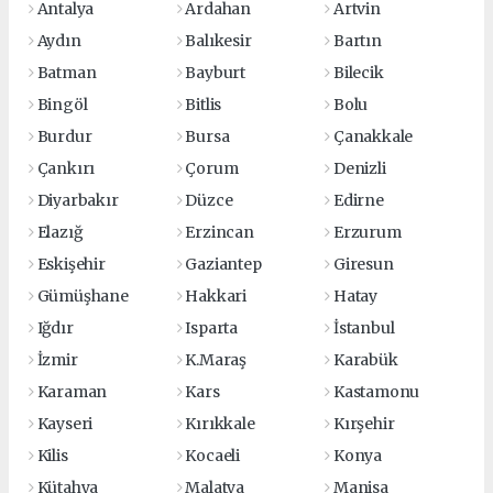
Antalya
Ardahan
Artvin
Aydın
Balıkesir
Bartın
Batman
Bayburt
Bilecik
Bingöl
Bitlis
Bolu
Burdur
Bursa
Çanakkale
Çankırı
Çorum
Denizli
Diyarbakır
Düzce
Edirne
Elazığ
Erzincan
Erzurum
Eskişehir
Gaziantep
Giresun
Gümüşhane
Hakkari
Hatay
Iğdır
Isparta
İstanbul
İzmir
K.Maraş
Karabük
Karaman
Kars
Kastamonu
Kayseri
Kırıkkale
Kırşehir
Kilis
Kocaeli
Konya
Kütahya
Malatya
Manisa