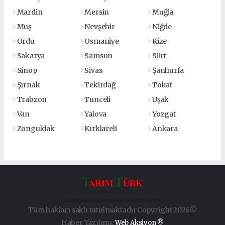
Mardin
Mersin
Muğla
Muş
Nevşehir
Niğde
Ordu
Osmaniye
Rize
Sakarya
Samsun
Siirt
Sinop
Sivas
Şanlıurfa
Şırnak
Tekirdağ
Tokat
Trabzon
Tunceli
Uşak
Van
Yalova
Yozgat
Zonguldak
Kırklareli
Ankara
haber paketi
haber scripti
haber yazılımı
Tüm hakları saklı tutulmaktadır.Copyright 2026©
Haber Yazılımı:
Web Aksiyon ®