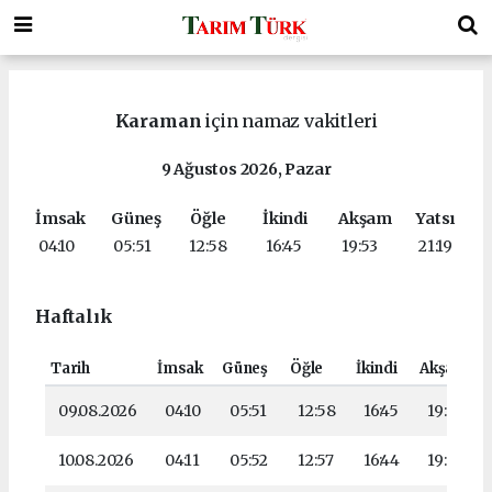
Karaman
için namaz vakitleri
9 Ağustos 2026, Pazar
İmsak
Güneş
Öğle
İkindi
Akşam
Yatsı
04:10
05:51
12:58
16:45
19:53
21:19
Haftalık
Tarih
İmsak
Güneş
Öğle
İkindi
Akşam
09.08.2026
04:10
05:51
12:58
16:45
19:53
10.08.2026
04:11
05:52
12:57
16:44
19:52