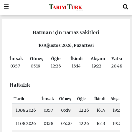
Batman
için namaz vakitleri
10 Ağustos 2026, Pazartesi
İmsak
Güneş
Öğle
İkindi
Akşam
Yatsı
03:37
05:19
12:26
16:14
19:22
20:48
Haftalık
Tarih
İmsak
Güneş
Öğle
İkindi
Akşam
Ya
10.08.2026
03:37
05:19
12:26
16:14
19:22
11.08.2026
03:38
05:20
12:26
16:13
19:21