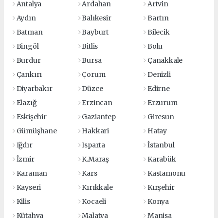
Antalya
Ardahan
Artvin
Aydın
Balıkesir
Bartın
Batman
Bayburt
Bilecik
Bingöl
Bitlis
Bolu
Burdur
Bursa
Çanakkale
Çankırı
Çorum
Denizli
Diyarbakır
Düzce
Edirne
Elazığ
Erzincan
Erzurum
Eskişehir
Gaziantep
Giresun
Gümüşhane
Hakkari
Hatay
Iğdır
Isparta
İstanbul
İzmir
K.Maraş
Karabük
Karaman
Kars
Kastamonu
Kayseri
Kırıkkale
Kırşehir
Kilis
Kocaeli
Konya
Kütahya
Malatya
Manisa