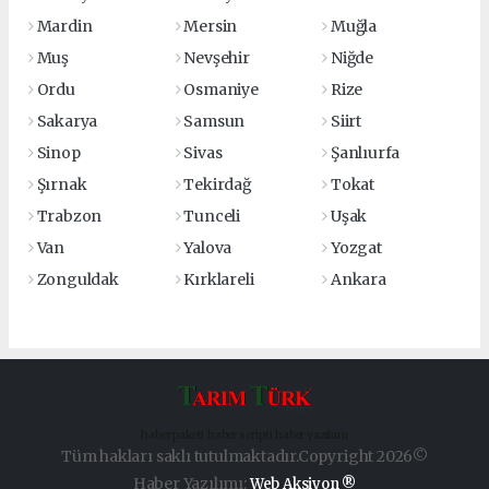
Mardin
Mersin
Muğla
Muş
Nevşehir
Niğde
Ordu
Osmaniye
Rize
Sakarya
Samsun
Siirt
Sinop
Sivas
Şanlıurfa
Şırnak
Tekirdağ
Tokat
Trabzon
Tunceli
Uşak
Van
Yalova
Yozgat
Zonguldak
Kırklareli
Ankara
haber paketi
haber scripti
haber yazılımı
Tüm hakları saklı tutulmaktadır.Copyright 2026©
Haber Yazılımı:
Web Aksiyon ®