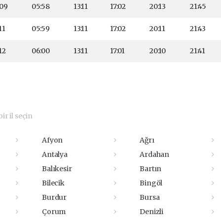
:09
05:58
13:11
17:02
20:13
21:45
11
05:59
13:11
17:02
20:11
21:43
12
06:00
13:11
17:01
20:10
21:41
ir il seçin
Afyon
Ağrı
Antalya
Ardahan
Balıkesir
Bartın
Bilecik
Bingöl
Burdur
Bursa
Çorum
Denizli