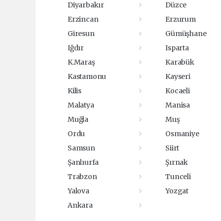
Diyarbakır
Düzce
Erzincan
Erzurum
Giresun
Gümüşhane
Iğdır
Isparta
K.Maraş
Karabük
Kastamonu
Kayseri
Kilis
Kocaeli
Malatya
Manisa
Muğla
Muş
Ordu
Osmaniye
Samsun
Siirt
Şanlıurfa
Şırnak
Trabzon
Tunceli
Yalova
Yozgat
Ankara