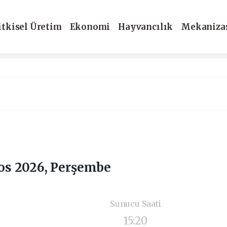
itkisel Üretim
Ekonomi
Hayvancılık
Mekaniza
-Dergi
os 2026, Perşembe
Sunucu Saati
15:20