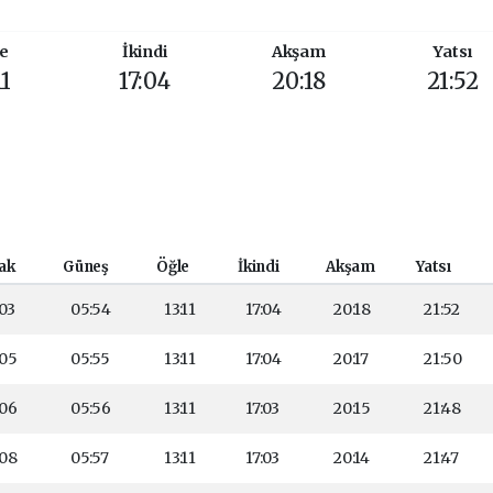
e
İkindi
Akşam
Yatsı
11
17:04
20:18
21:52
ak
Güneş
Öğle
İkindi
Akşam
Yatsı
:03
05:54
13:11
17:04
20:18
21:52
:05
05:55
13:11
17:04
20:17
21:50
:06
05:56
13:11
17:03
20:15
21:48
:08
05:57
13:11
17:03
20:14
21:47