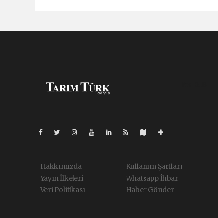
Pro-0.113
Hakkımızda
Kullanım Şartları
Yayın İlkeleri
Whatsapp İhbar
Veri Politikası
Haber Gönder