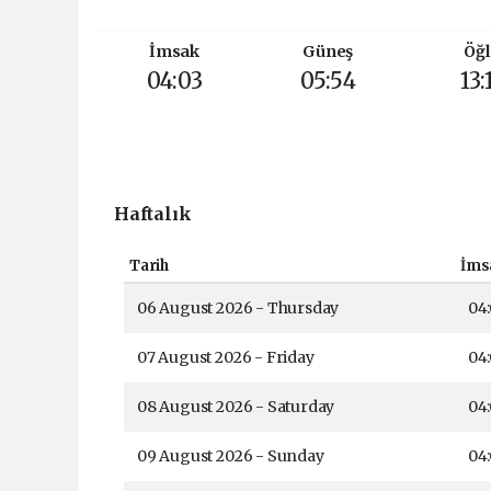
İmsak
Güneş
Öğl
04:03
05:54
13:
Haftalık
Tarih
İms
06 August 2026 - Thursday
04
07 August 2026 - Friday
04
08 August 2026 - Saturday
04
09 August 2026 - Sunday
04