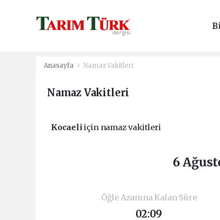
B
E
Anasayfa
Namaz Vakitleri
Namaz Vakitleri
Kocaeli
için namaz vakitleri
6 Ağust
Öğle Azanına Kalan Süre
02:09