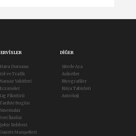
SERVİSLER
DİĞER
Hava Durumu
Sitede Ara
Yol ve Trafik
Anketler
Namaz Vakitleri
Biyografiler
Eczaneler
Rüya Tabirleri
Lig Fikstürü
Astroloji
Tarihte Bugün
Sinemalar
Seri İlanlar
Şehir Rehberi
Gazete Manşetleri