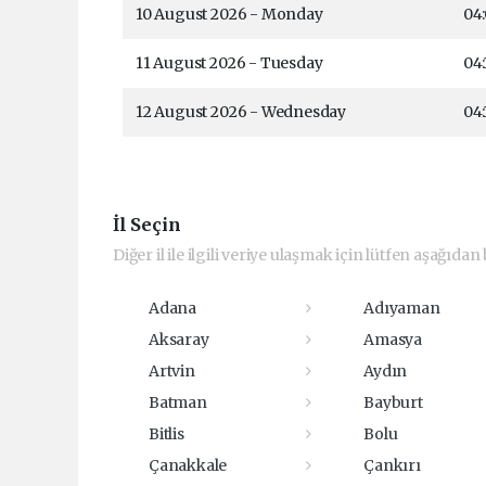
10 August 2026 - Monday
04
11 August 2026 - Tuesday
04:
12 August 2026 - Wednesday
04:
İl Seçin
Diğer il ile ilgili veriye ulaşmak için lütfen aşağıdan b
Adana
Adıyaman
Aksaray
Amasya
Artvin
Aydın
Batman
Bayburt
Bitlis
Bolu
Çanakkale
Çankırı