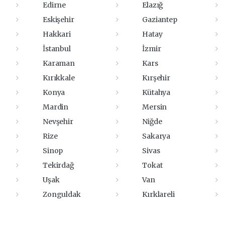
Edirne
Elazığ
Eskişehir
Gaziantep
Hakkari
Hatay
İstanbul
İzmir
Karaman
Kars
Kırıkkale
Kırşehir
Konya
Kütahya
Mardin
Mersin
Nevşehir
Niğde
Rize
Sakarya
Sinop
Sivas
Tekirdağ
Tokat
Uşak
Van
Zonguldak
Kırklareli