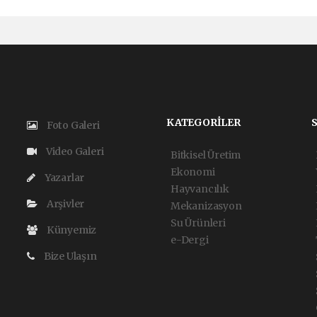
KATEGORİLER
Foto Galeri
Video Galeri
Bitkisel Üretim
Ekonomi
Yazarlar
Hayvancılık
Arşivler
Mekanizasyon
Su Ürünleri
Künyemiz
e-Dergi
Bize Ulaşın