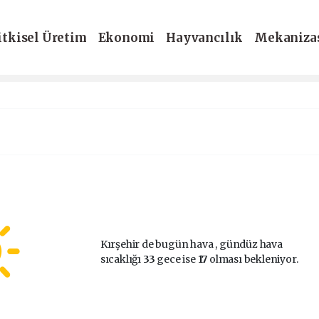
itkisel Üretim
Ekonomi
Hayvancılık
Mekaniza
-Dergi
Kırşehir de bugün hava
, gündüz hava
sıcaklığı
33
gece ise
17
olması bekleniyor.