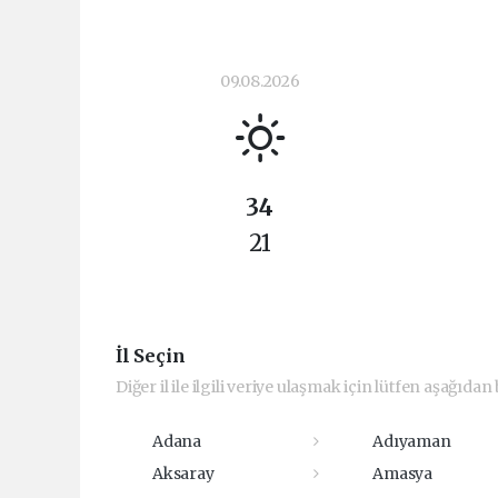
09.08.2026
34
21
İl Seçin
Diğer il ile ilgili veriye ulaşmak için lütfen aşağıdan b
Adana
Adıyaman
Aksaray
Amasya