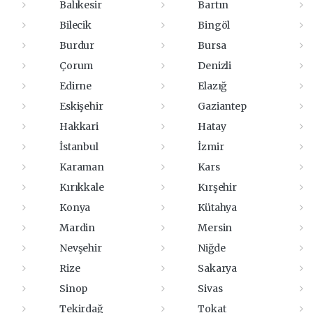
Balıkesir
Bartın
Bilecik
Bingöl
Burdur
Bursa
Çorum
Denizli
Edirne
Elazığ
Eskişehir
Gaziantep
Hakkari
Hatay
İstanbul
İzmir
Karaman
Kars
Kırıkkale
Kırşehir
Konya
Kütahya
Mardin
Mersin
Nevşehir
Niğde
Rize
Sakarya
Sinop
Sivas
Tekirdağ
Tokat