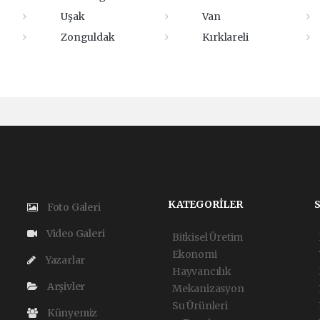
Uşak
Van
Zonguldak
Kırklareli
KATEGORİLER
Foto Galeri
Video Galeri
Bitkisel Üretim
Ekonomi
Yazarlar
Hayvancılık
Arşivler
Mekanizasyon
Su Ürünleri
Künyemiz