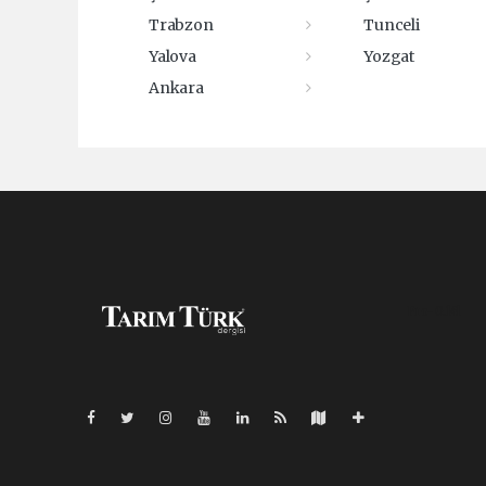
Trabzon
Tunceli
Yalova
Yozgat
Ankara
Pro-0.141