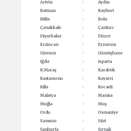
Artvin
Aydın
Batman
Bayburt
Bitlis
Bolu
Çanakkale
Çankırı
Diyarbakır
Düzce
Erzincan
Erzurum
Giresun
Gümüşhane
Iğdır
Isparta
K.Maraş
Karabük
Kastamonu
Kayseri
Kilis
Kocaeli
Malatya
Manisa
Muğla
Muş
Ordu
Osmaniye
Samsun
Siirt
Şanlıurfa
Şırnak