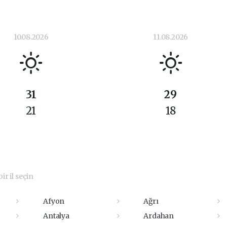
10.08.2026
11.08.2026
31
29
21
18
ir il seçin
Afyon
Ağrı
Antalya
Ardahan