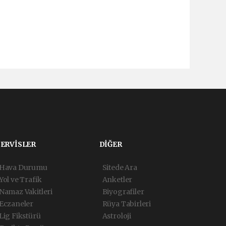
SERVİSLER
DİĞER
Hava Durumu
Sitede Ara
Yol ve Trafik
Anketler
Namaz Vakitleri
Biyografiler
Eczaneler
Rüya Tabirleri
Lig Fikstürü
Astroloji