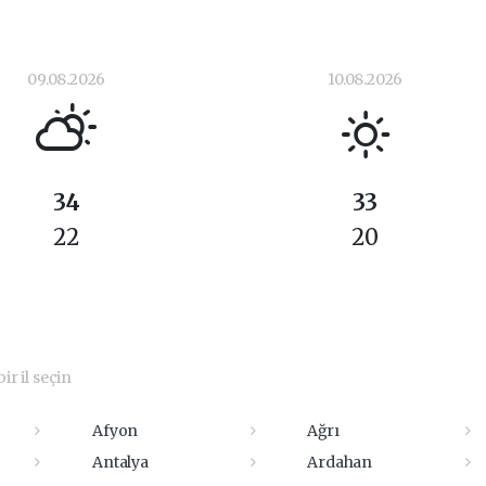
09.08.2026
10.08.2026
34
33
22
20
ir il seçin
Afyon
Ağrı
Antalya
Ardahan