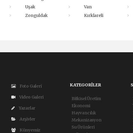
Uşak
Van
Zonguldak
Kırklareli
KATEGORİLER
Foto Galeri
Video Galeri
Bitkisel Üretim
Ekonomi
Yazarlar
Hayvancılık
Arşivler
Mekanizasyon
Su Ürünleri
Künyemiz