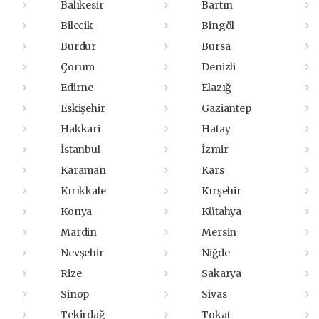
Balıkesir
Bartın
Bilecik
Bingöl
Burdur
Bursa
Çorum
Denizli
Edirne
Elazığ
Eskişehir
Gaziantep
Hakkari
Hatay
İstanbul
İzmir
Karaman
Kars
Kırıkkale
Kırşehir
Konya
Kütahya
Mardin
Mersin
Nevşehir
Niğde
Rize
Sakarya
Sinop
Sivas
Tekirdağ
Tokat