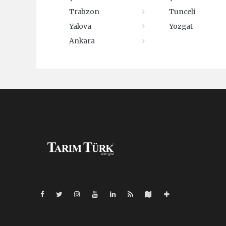
Trabzon
Tunceli
Yalova
Yozgat
Ankara
Pro-0.170