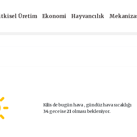
itkisel Üretim
Ekonomi
Hayvancılık
Mekaniza
-Dergi
Kilis de bugün hava
, gündüz hava sıcaklığı
34
gece ise
21
olması bekleniyor.