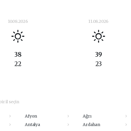
10.08.2026
11.08.2026
38
39
22
23
ir il seçin
Afyon
Ağrı
Antalya
Ardahan