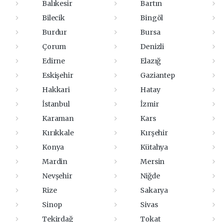
Balıkesir
Bartın
Bilecik
Bingöl
Burdur
Bursa
Çorum
Denizli
Edirne
Elazığ
Eskişehir
Gaziantep
Hakkari
Hatay
İstanbul
İzmir
Karaman
Kars
Kırıkkale
Kırşehir
Konya
Kütahya
Mardin
Mersin
Nevşehir
Niğde
Rize
Sakarya
Sinop
Sivas
Tekirdağ
Tokat