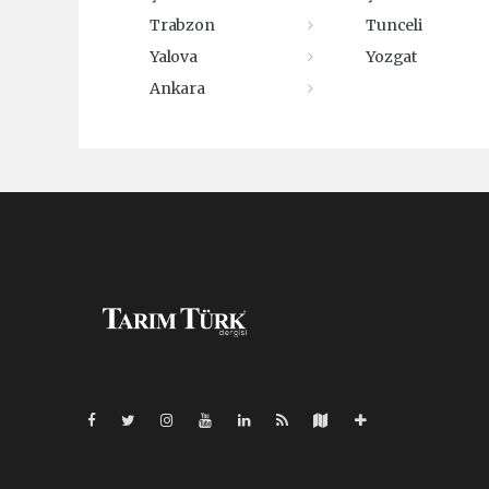
Trabzon
Tunceli
Yalova
Yozgat
Ankara
Pro-0.164