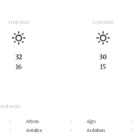
11.08.2026
12.08.2026
32
30
16
15
ir il seçin
Afyon
Ağrı
Antalya
Ardahan