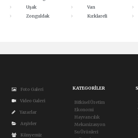
Uşak
Van
Zonguldak
Kırklareli
KATEGORİLER
Foto Galeri
Video Galeri
Bitkisel Üretim
Ekonomi
Yazarlar
Hayvancılık
Arşivler
Mekanizasyon
Su Ürünleri
Künyemiz