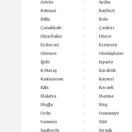
Artvin
Aydın
Batman
Bayburt
Bitlis
Bolu
Çanakkale
Çankırı
Diyarbakır
Düzce
Erzincan
Erzurum
Giresun
Gümüşhane
Iğdır
Isparta
K.Maraş
Karabük
Kastamonu
Kayseri
Kilis
Kocaeli
Malatya
Manisa
Muğla
Muş
Ordu
Osmaniye
Samsun
Siirt
Şanlıurfa
Şırnak