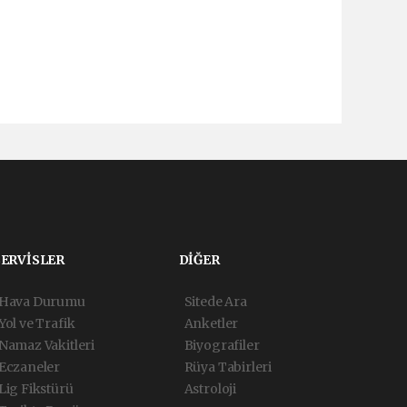
SERVİSLER
DİĞER
Hava Durumu
Sitede Ara
Yol ve Trafik
Anketler
Namaz Vakitleri
Biyografiler
Eczaneler
Rüya Tabirleri
Lig Fikstürü
Astroloji