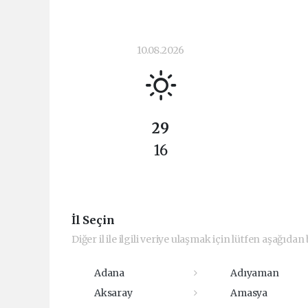
10.08.2026
29
16
İl Seçin
Diğer il ile ilgili veriye ulaşmak için lütfen aşağıdan b
Adana
Adıyaman
Aksaray
Amasya