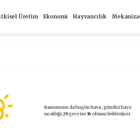
itkisel Üretim
Ekonomi
Hayvancılık
Mekaniza
-Dergi
Kastamonu da bugün hava
, gündüz hava
sıcaklığı
29
gece ise
16
olması bekleniyor.