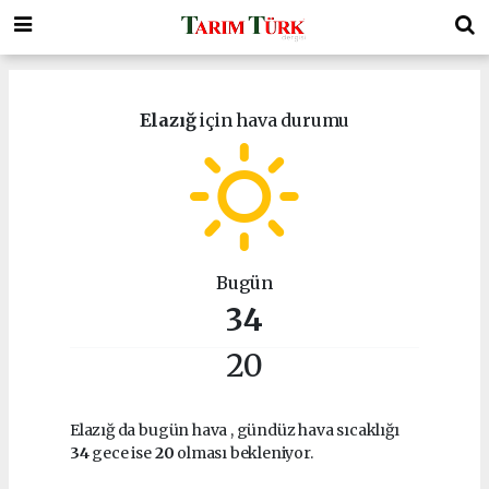
Elazığ
için hava durumu
Bugün
34
20
Elazığ da bugün hava
, gündüz hava sıcaklığı
34
gece ise
20
olması bekleniyor.