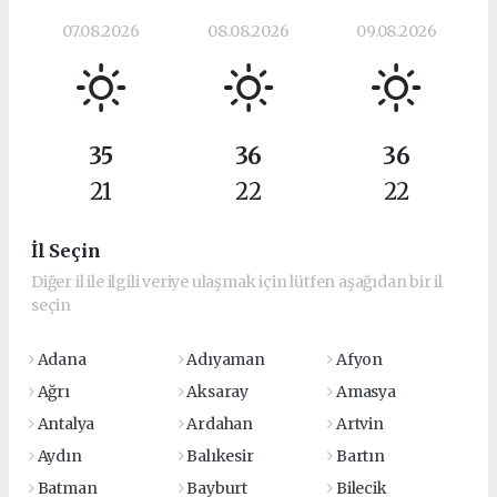
07.08.2026
08.08.2026
09.08.2026
35
36
36
21
22
22
İl Seçin
Diğer il ile ilgili veriye ulaşmak için lütfen aşağıdan bir il
seçin
Adana
Adıyaman
Afyon
Ağrı
Aksaray
Amasya
Antalya
Ardahan
Artvin
Aydın
Balıkesir
Bartın
Batman
Bayburt
Bilecik