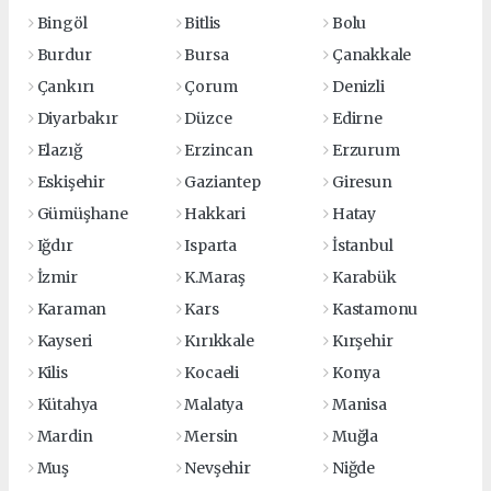
Bingöl
Bitlis
Bolu
Burdur
Bursa
Çanakkale
Çankırı
Çorum
Denizli
Diyarbakır
Düzce
Edirne
Elazığ
Erzincan
Erzurum
Eskişehir
Gaziantep
Giresun
Gümüşhane
Hakkari
Hatay
Iğdır
Isparta
İstanbul
İzmir
K.Maraş
Karabük
Karaman
Kars
Kastamonu
Kayseri
Kırıkkale
Kırşehir
Kilis
Kocaeli
Konya
Kütahya
Malatya
Manisa
Mardin
Mersin
Muğla
Muş
Nevşehir
Niğde