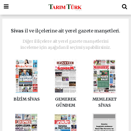
Sivas
il ve ilçelerine ait yerel gazete manşetleri.
Diğer il ilçelere ait yerel gazete manşetlerini
inceleme için aşağıdan il seçimi yapabilirsiniz.
BİZİM SİVAS
GEMEREK
MEMLEKET
GÜNDEM
SİVAS