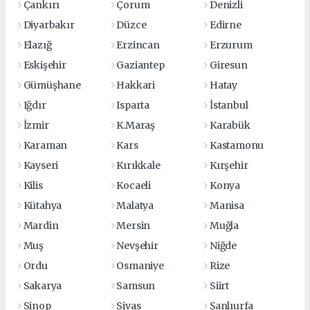
Çankırı
Çorum
Denizli
Diyarbakır
Düzce
Edirne
Elazığ
Erzincan
Erzurum
Eskişehir
Gaziantep
Giresun
Gümüşhane
Hakkari
Hatay
Iğdır
Isparta
İstanbul
İzmir
K.Maraş
Karabük
Karaman
Kars
Kastamonu
Kayseri
Kırıkkale
Kırşehir
Kilis
Kocaeli
Konya
Kütahya
Malatya
Manisa
Mardin
Mersin
Muğla
Muş
Nevşehir
Niğde
Ordu
Osmaniye
Rize
Sakarya
Samsun
Siirt
Sinop
Sivas
Şanlıurfa