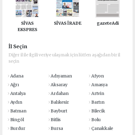
SİVAS
SİVAS İRADE
gazeteAdi
EKSPRES
İl Seçin
Diğer il ile ilgili veriye ulaşmak için lütfen aşağıdan bir il
seçin
Adana
Adıyaman
Afyon
Ağrı
Aksaray
Amasya
Antalya
Ardahan
Artvin
Aydın
Balıkesir
Bartın
Batman
Bayburt
Bilecik
Bingöl
Bitlis
Bolu
Burdur
Bursa
Çanakkale