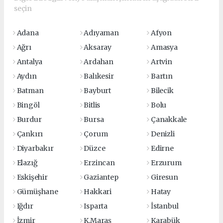
seçin
Adana
Adıyaman
Afyon
Ağrı
Aksaray
Amasya
Antalya
Ardahan
Artvin
Aydın
Balıkesir
Bartın
Batman
Bayburt
Bilecik
Bingöl
Bitlis
Bolu
Burdur
Bursa
Çanakkale
Çankırı
Çorum
Denizli
Diyarbakır
Düzce
Edirne
Elazığ
Erzincan
Erzurum
Eskişehir
Gaziantep
Giresun
Gümüşhane
Hakkari
Hatay
Iğdır
Isparta
İstanbul
İzmir
K.Maraş
Karabük