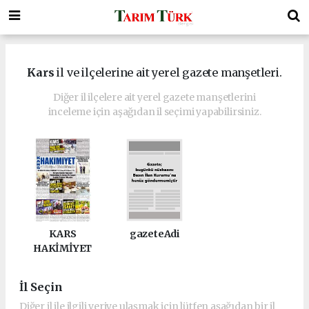
Kars
il ve ilçelerine ait yerel gazete manşetleri.
Diğer il ilçelere ait yerel gazete manşetlerini
inceleme için aşağıdan il seçimi yapabilirsiniz.
KARS
gazeteAdi
HAKİMİYET
İl Seçin
Diğer il ile ilgili veriye ulaşmak için lütfen aşağıdan bir il