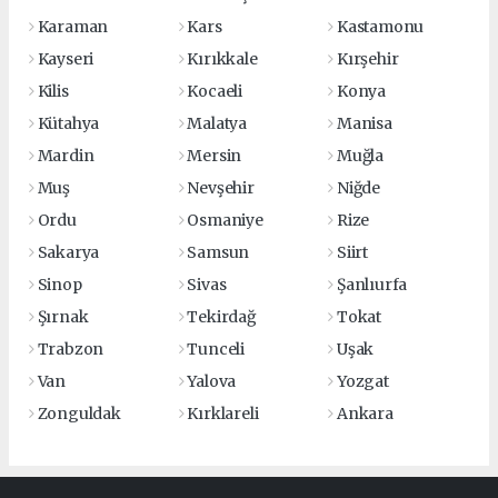
Karaman
Kars
Kastamonu
Kayseri
Kırıkkale
Kırşehir
Kilis
Kocaeli
Konya
Kütahya
Malatya
Manisa
Mardin
Mersin
Muğla
Muş
Nevşehir
Niğde
Ordu
Osmaniye
Rize
Sakarya
Samsun
Siirt
Sinop
Sivas
Şanlıurfa
Şırnak
Tekirdağ
Tokat
Trabzon
Tunceli
Uşak
Van
Yalova
Yozgat
Zonguldak
Kırklareli
Ankara