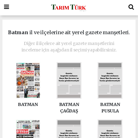
Batman
il ve ilçelerine ait yerel gazete manşetleri.
Diğer il ilçelere ait yerel gazete manşetlerini
inceleme için aşağıdan il seçimi yapabilirsiniz.
BATMAN
BATMAN
BATMAN
ÇAĞDAŞ
PUSULA