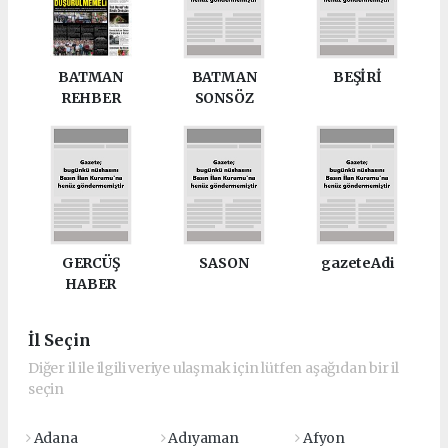
BATMAN
BATMAN
BEŞİRİ
REHBER
SONSÖZ
GERCÜŞ
SASON
gazeteAdi
HABER
İl Seçin
Diğer il ile ilgili veriye ulaşmak için lütfen aşağıdan bir il
seçin
Adana
Adıyaman
Afyon