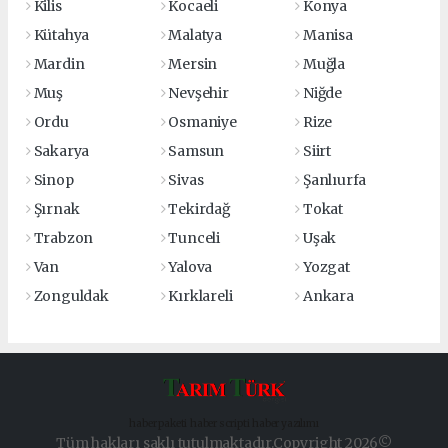
Kilis
Kocaeli
Konya
Kütahya
Malatya
Manisa
Mardin
Mersin
Muğla
Muş
Nevşehir
Niğde
Ordu
Osmaniye
Rize
Sakarya
Samsun
Siirt
Sinop
Sivas
Şanlıurfa
Şırnak
Tekirdağ
Tokat
Trabzon
Tunceli
Uşak
Van
Yalova
Yozgat
Zonguldak
Kırklareli
Ankara
haber paketi
haber scripti
haber yazılımı
Tüm hakları saklı tutulmaktadır.Copyright 2026©