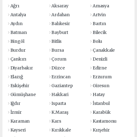
Ağrı
Aksaray
Amasya
Antalya
Ardahan
Artvin
Aydın
Balıkesir
Bartın
Batman
Bayburt
Bilecik
Bingöl
Bitlis
Bolu
Burdur
Bursa
Çanakkale
Çankırı
Çorum
Denizli
Diyarbakır
Düzce
Edirne
Elazığ
Erzincan
Erzurum
Eskişehir
Gaziantep
Giresun
Gümüşhane
Hakkari
Hatay
Iğdır
Isparta
İstanbul
İzmir
K.Maraş
Karabük
Karaman
Kars
Kastamonu
Kayseri
Kırıkkale
Kırşehir