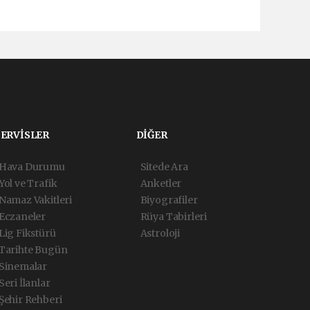
SERVİSLER
DİĞER
Hava Durumu
Sitede Ara
Yol ve Trafik
Anketler
Namaz Vakitleri
Biyografiler
Eczaneler
Rüya Tabirleri
Lig Fikstürü
Astroloji
Tarihte Bugün
Sinemalar
Seri İlanlar
Şehir Rehberi