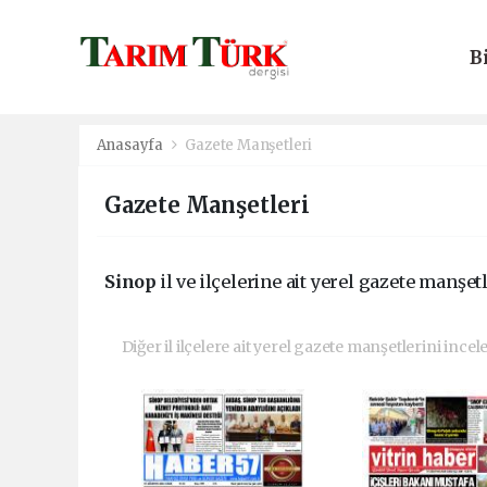
B
E
Anasayfa
Gazete Manşetleri
Gazete Manşetleri
Sinop
il ve ilçelerine ait yerel gazete manşetl
Diğer il ilçelere ait yerel gazete manşetlerini incel