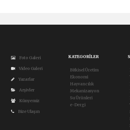
KATEGORİLER
Foto Galeri
Video Galeri
Bitkisel Üretim
Ekonomi
Yazarlar
Hayvancılık
Arşivler
Mekanizasyon
Su Ürünleri
Künyemiz
e-Dergi
Bize Ulaşın