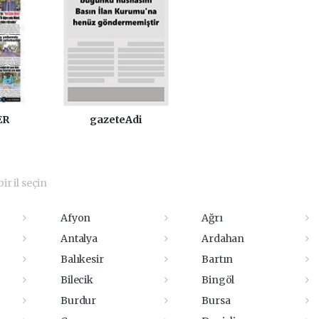
ER
gazeteAdi
ir il seçin
Afyon
Ağrı
Antalya
Ardahan
Balıkesir
Bartın
Bilecik
Bingöl
Burdur
Bursa