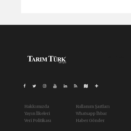
Pro-0.244
Hakkımızda
Kullanım Şartları
Yayın İlkeleri
Whatsapp İhbar
Veri Politikası
Haber Gönder