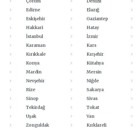
Çorum
Denizli
Edirne
Elazığ
Eskişehir
Gaziantep
Hakkari
Hatay
İstanbul
İzmir
Karaman
Kars
Kırıkkale
Kırşehir
Konya
Kütahya
Mardin
Mersin
Nevşehir
Niğde
Rize
Sakarya
Sinop
Sivas
Tekirdağ
Tokat
Uşak
Van
Zonguldak
Kırklareli