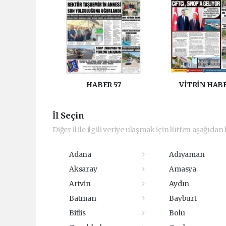
HABER 57
VİTRİN HAB
İl Seçin
Diğer il ile ilgili veriye ulaşmak için lütfen aşağıdan b
Adana
Adıyaman
Aksaray
Amasya
Artvin
Aydın
Batman
Bayburt
Bitlis
Bolu