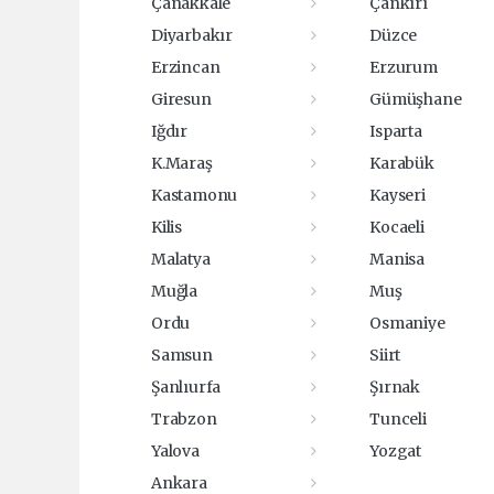
Çanakkale
Çankırı
Diyarbakır
Düzce
Erzincan
Erzurum
Giresun
Gümüşhane
Iğdır
Isparta
K.Maraş
Karabük
Kastamonu
Kayseri
Kilis
Kocaeli
Malatya
Manisa
Muğla
Muş
Ordu
Osmaniye
Samsun
Siirt
Şanlıurfa
Şırnak
Trabzon
Tunceli
Yalova
Yozgat
Ankara