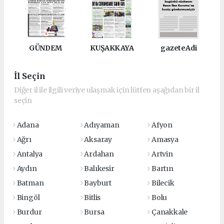
GÜNDEM
KUŞAKKAYA
gazeteAdi
İl Seçin
Diğer il ile ilgili veriye ulaşmak için lütfen aşağıdan bir il
seçin
Adana
Adıyaman
Afyon
Ağrı
Aksaray
Amasya
Antalya
Ardahan
Artvin
Aydın
Balıkesir
Bartın
Batman
Bayburt
Bilecik
Bingöl
Bitlis
Bolu
Burdur
Bursa
Çanakkale