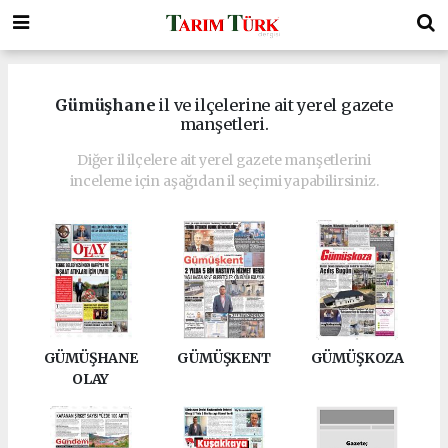
Gümüşhane
il ve ilçelerine ait yerel gazete
manşetleri.
Diğer il ilçelere ait yerel gazete manşetlerini
inceleme için aşağıdan il seçimi yapabilirsiniz.
GÜMÜŞHANE
GÜMÜŞKENT
GÜMÜŞKOZA
OLAY