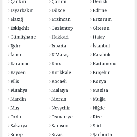
Çankırı
Çorum
Denizli
Diyarbakır
Düzce
Edirne
Elazığ
Erzincan
Erzurum
Eskişehir
Gaziantep
Giresun
Gümüşhane
Hakkari
Hatay
Iğdır
Isparta
İstanbul
İzmir
K.Maraş
Karabük
Karaman
Kars
Kastamonu
Kayseri
Kırıkkale
Kırşehir
Kilis
Kocaeli
Konya
Kütahya
Malatya
Manisa
Mardin
Mersin
Muğla
Muş
Nevşehir
Niğde
Ordu
Osmaniye
Rize
Sakarya
Samsun
Siirt
Sinop
Sivas
Şanlıurfa