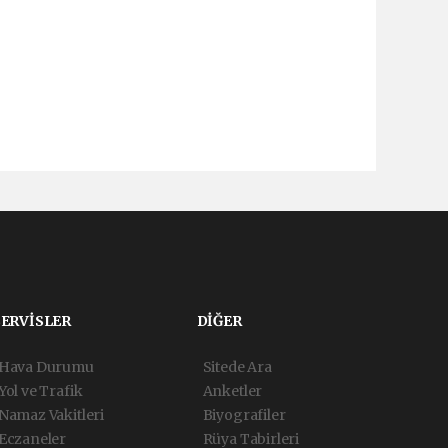
SERVİSLER
DİĞER
Hava Durumu
Sitede Ara
Yol ve Trafik
Anketler
Namaz Vakitleri
Biyografiler
Eczaneler
Rüya Tabirleri