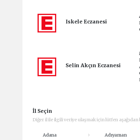
Iskele Eczanesi
Selin Akçın Eczanesi
İl Seçin
Diğer il ile ilgili veriye ulaşmak için lütfen aşağıdan b
Adana
Adıyaman