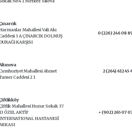
Sokak No:4 1 Merkez Yalova
Çınarcık
Harmanlar Mahallesi Vali Akı
0 (226) 246 08 8
Caddesi 3 A ÇINARCIK DOLMUŞ
DURAĞI KARŞISI
Altınova
Cumhuriyet Mahallesi Ahmet
2 (264) 612 45 
Tamer Caddesi 2 1
Çiftlikköy
Çiftlik Mahallesi Huzur Sokak 37
13 ÖZEL AKTİF
+ (902) 265 07 0
INTERNATIONAL HASTANESİ
ARKASI