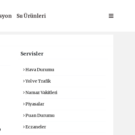
syon
Su Ürünleri
Servisler
Hava Durumu
Yol ve Trafik
Namaz Vakitleri
Piyasalar
Puan Durumu
Eczaneler
0