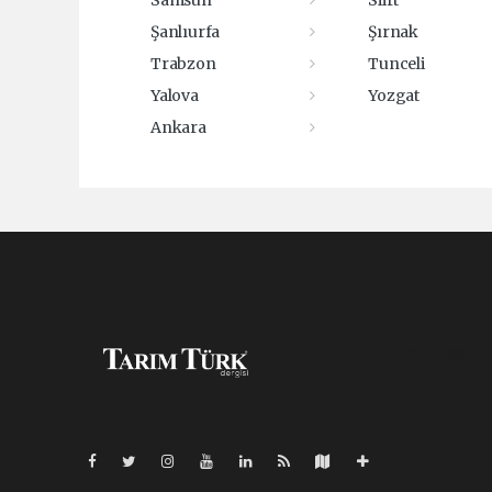
Samsun
Siirt
Şanlıurfa
Şırnak
Trabzon
Tunceli
Yalova
Yozgat
Ankara
Pro-0.109