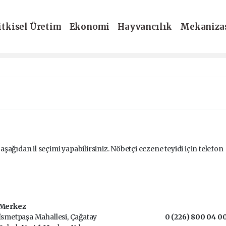
itkisel Üretim
Ekonomi
Hayvancılık
Mekaniza
-Dergi
 aşağıdan il seçimi yapabilirsiniz. Nöbetçi eczene teyidi için telefon
Merkez
İsmetpaşa Mahallesi, Çağatay
0 (226) 800 04 0