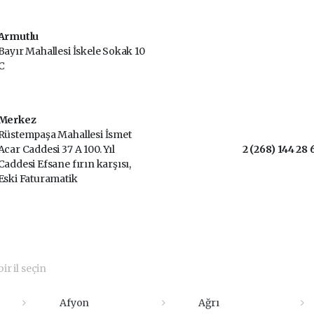
Armutlu
Bayır Mahallesi İskele Sokak 10
C
Merkez
Rüstempaşa Mahallesi İsmet
Acar Caddesi 37 A 100. Yıl
2 (268) 144 28 
Caddesi Efsane fırın karşısı,
Eski Faturamatik
ir il seçin
Afyon
Ağrı