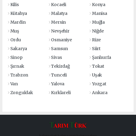
Kilis
Kocaeli
Konya
Kütahya
Malatya
Manisa
Mardin
Mersin
Muğla
Muş
Nevşehir
Niğde
Ordu
Osmaniye
Rize
Sakarya
Samsun
Siirt
Sinop
Sivas
Şanlıurfa
Şırnak
Tekirdağ
Tokat
Trabzon
Tunceli
Uşak
Van
Yalova
Yozgat
Zonguldak
Kırklareli
Ankara
haber paketi
haber scripti
haber yazılımı