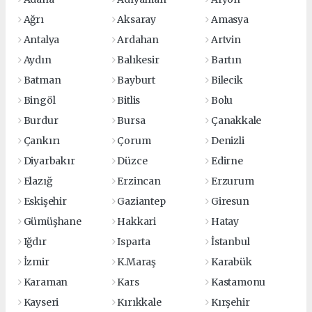
Ağrı
Aksaray
Amasya
Antalya
Ardahan
Artvin
Aydın
Balıkesir
Bartın
Batman
Bayburt
Bilecik
Bingöl
Bitlis
Bolu
Burdur
Bursa
Çanakkale
Çankırı
Çorum
Denizli
Diyarbakır
Düzce
Edirne
Elazığ
Erzincan
Erzurum
Eskişehir
Gaziantep
Giresun
Gümüşhane
Hakkari
Hatay
Iğdır
Isparta
İstanbul
İzmir
K.Maraş
Karabük
Karaman
Kars
Kastamonu
Kayseri
Kırıkkale
Kırşehir