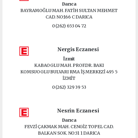
Darıca
BAYRAMOĞLU MAH. FATİH SULTAN MEHMET
CAD. NO:166 C DARICA
0 (262) 653 04 72
Nergis Eczanesi
İzmit
KABAOGLU MAH. PROF.DR. BAKI
KOMSUOGLU BULVARI RMA İŞ MERKEZİ 495 5
İZMİT
0 (262) 329 39 53
Nesrin Eczanesi
Darıca
FEVZİ ÇAKMAK MAH. CENGİZ TOPEL CAD.
BALKAN SOK. NO:31 1 DARICA