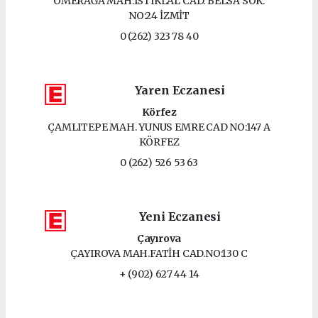
ÖMERAĞA MAH.ISTIKLAL CAD. BELSA SOK.
NO:24 İZMİT
0 (262) 323 78 40
Yaren Eczanesi
Körfez
ÇAMLITEPE MAH. YUNUS EMRE CAD NO:147 A
KÖRFEZ
0 (262) 526 53 63
Yeni Eczanesi
Çayırova
ÇAYIROVA MAH.FATİH CAD.NO:130 C
+ (902) 627 44 14