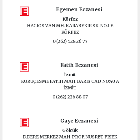
Egemen Eczanesi
Körfez
HACIOSMAN MH. KARABEKIR SK. NO:1 E
KÖRFEZ
0 (262) 528 26 77
Fatih Eczanesi
İzmit
KURUÇESME FATIH MAH. BARIS CAD. NO:40 A
İZMİT
0 (262) 226 88 07
Gaye Eczanesi
Gölcük
D.DERE MERKEZ MAH. PROF. NUSRET FISEK