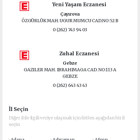
Yeni Yaşam Eczanesi
Çayırova
ÖZGÜRLÜK MAH. UGUR MUMCU CAD.NO:52 B
0 (262) 743 94 03
Zuhal Eczanesi
Gebze
GAZILER MAH. IBRAHIMAGA CAD. NO:113 A
GEBZE
0 (262) 643 43 43
İl Seçin
Diğer il ile ilgili veriye ulaşmak için lütfen aşağıdan bir il
seçin
Adana
Adıyaman
Afyon