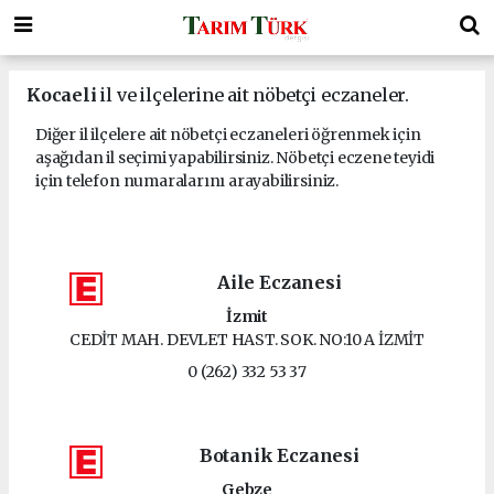
Kocaeli
il ve ilçelerine ait nöbetçi eczaneler.
Diğer il ilçelere ait nöbetçi eczaneleri öğrenmek için
aşağıdan il seçimi yapabilirsiniz. Nöbetçi eczene teyidi
için telefon numaralarını arayabilirsiniz.
Aile Eczanesi
İzmit
CEDİT MAH. DEVLET HAST. SOK. NO:10 A İZMİT
0 (262) 332 53 37
Botanik Eczanesi
Gebze