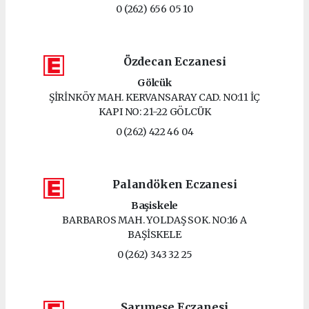
0 (262) 656 05 10
Özdecan Eczanesi
Gölcük
ŞİRİNKÖY MAH. KERVANSARAY CAD. NO:11 İÇ
KAPI NO: 21-22 GÖLCÜK
0 (262) 422 46 04
Palandöken Eczanesi
Başiskele
BARBAROS MAH. YOLDAŞ SOK. NO:16 A
BAŞİSKELE
0 (262) 343 32 25
Sarımeşe Eczanesi