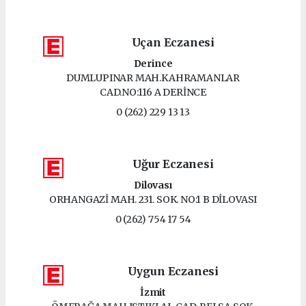
Uçan Eczanesi
Derince
DUMLUPINAR MAH.KAHRAMANLAR
CAD.NO:116 A DERİNCE
0 (262) 229 13 13
Uğur Eczanesi
Dilovası
ORHANGAZİ MAH. 231. SOK. NO:1 B DİLOVASI
0 (262) 754 17 54
Uygun Eczanesi
İzmit