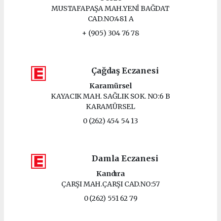
MUSTAFAPAŞA MAH.YENİ BAĞDAT
CAD.NO:481 A
+ (905) 304 76 78
Çağdaş Eczanesi
Karamürsel
KAYACIK MAH. SAĞLIK SOK. NO:6 B
KARAMÜRSEL
0 (262) 454 54 13
Damla Eczanesi
Kandıra
ÇARŞI MAH.ÇARŞI CAD.NO:57
0 (262) 551 62 79