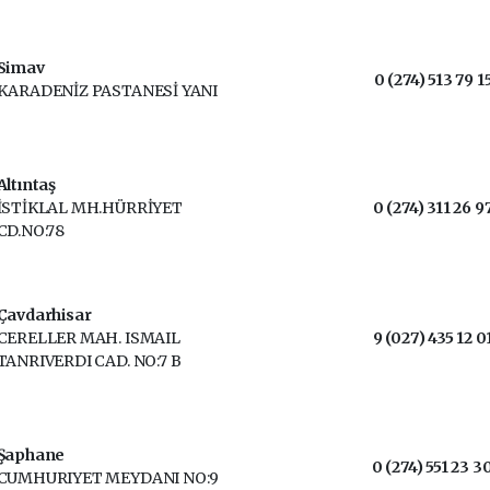
Simav
0 (274) 513 79 1
KARADENİZ PASTANESİ YANI
Altıntaş
İSTİKLAL MH.HÜRRİYET
0 (274) 311 26 9
CD.NO:78
Çavdarhisar
CERELLER MAH. ISMAIL
9 (027) 435 12 0
TANRIVERDI CAD. NO:7 B
Şaphane
0 (274) 551 23 3
CUMHURIYET MEYDANI NO:9