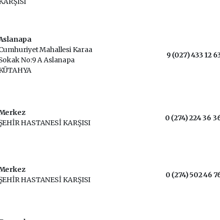
KARŞISI
Aslanapa
Cumhuriyet Mahallesi Karaa
9 (027) 433 12 6
Sokak No:9 A Aslanapa
KÜTAHYA
Merkez
0 (274) 224 36 3
ŞEHİR HASTANESİ KARŞISI
Merkez
0 (274) 502 46 7
ŞEHİR HASTANESİ KARŞISI