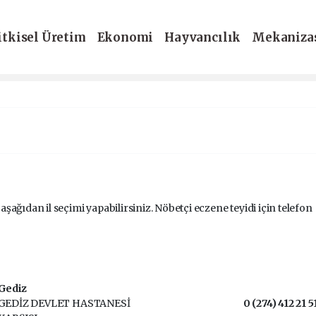
itkisel Üretim
Ekonomi
Hayvancılık
Mekaniza
-Dergi
.
 aşağıdan il seçimi yapabilirsiniz. Nöbetçi eczene teyidi için telefon
Gediz
GEDİZ DEVLET HASTANESİ
0 (274) 412 21 5