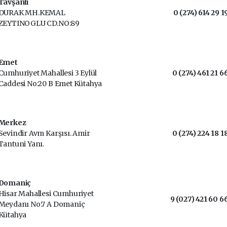
Tavşanlı
DURAK MH.KEMAL
0 (274) 614 29 1
ZEYTINOGLU CD.NO:89
Emet
Cumhuriyet Mahallesi 3 Eylül
0 (274) 461 21 6
Caddesi No:20 B Emet Kütahya
Merkez
Sevindir Avm Karşısı. Amir
0 (274) 224 18 1
Tantuni Yanı.
Domaniç
Hisar Mahallesi Cumhuriyet
9 (027) 421 60 6
Meydanı No:7 A Domaniç
Kütahya