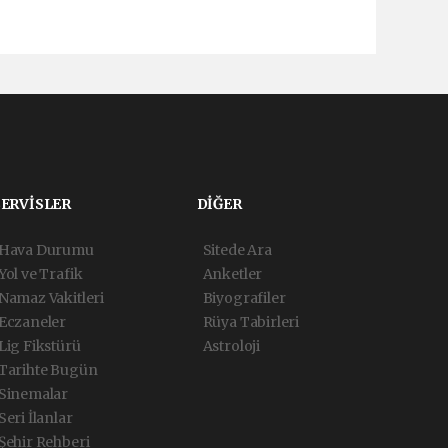
SERVİSLER
DİĞER
Hava Durumu
Sitede Ara
Yol ve Trafik
Anketler
Namaz Vakitleri
Biyografiler
Eczaneler
Rüya Tabirleri
Lig Fikstürü
Astroloji
Tarihte Bugün
Sinemalar
Seri İlanlar
Şehir Rehberi