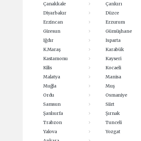
Çanakkale
Çankırı
Diyarbakır
Düzce
Erzincan
Erzurum
Giresun
Gümüşhane
Iğdır
Isparta
K.Maraş
Karabük
Kastamonu
Kayseri
Kilis
Kocaeli
Malatya
Manisa
Muğla
Muş
Ordu
Osmaniye
Samsun
Siirt
Şanlıurfa
Şırnak
Trabzon
Tunceli
Yalova
Yozgat
Ankara