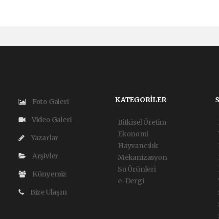
KATEGORİLER
Foto Galeri
Video Galeri
Bitkisel Üretim
Ekonomi
Yazarlar
Hayvancılık
Arşivler
Mekanizasyon
Su Ürünleri
Künyemiz
e-Dergi
Bize Ulaşın