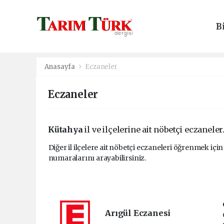
B
E
Anasayfa
Eczaneler
Eczaneler
Kütahya
il ve ilçelerine ait nöbetçi eczaneler
Diğer il ilçelere ait nöbetçi eczaneleri öğrenmek için
numaralarını arayabilirsiniz.
Arıgül Eczanesi