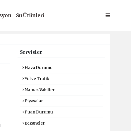
syon
Su Ürünleri
Servisler
Hava Durumu
Yol ve Trafik
Namaz Vakitleri
Piyasalar
Puan Durumu
Eczaneler
1