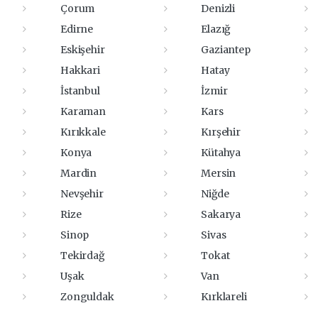
Çorum
Denizli
Edirne
Elazığ
Eskişehir
Gaziantep
Hakkari
Hatay
İstanbul
İzmir
Karaman
Kars
Kırıkkale
Kırşehir
Konya
Kütahya
Mardin
Mersin
Nevşehir
Niğde
Rize
Sakarya
Sinop
Sivas
Tekirdağ
Tokat
Uşak
Van
Zonguldak
Kırklareli