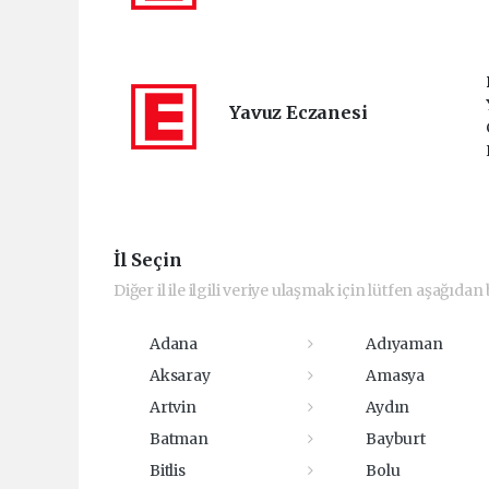
Yavuz Eczanesi
İl Seçin
Diğer il ile ilgili veriye ulaşmak için lütfen aşağıdan b
Adana
Adıyaman
Aksaray
Amasya
Artvin
Aydın
Batman
Bayburt
Bitlis
Bolu