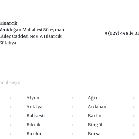
Hisarcık
Yenidoğan Mahallesi Süleyman
9 (027) 448 14 3
Güleç Caddesi No:4 A Hisarcık
Kütahya
ir il seçin
Afyon
Ağrı
Antalya
Ardahan
Balıkesir
Bartın
Bilecik
Bingöl
Burdur
Bursa