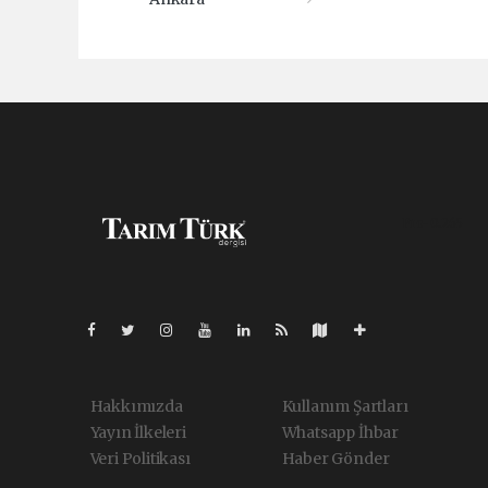
Pro-0.265
Hakkımızda
Kullanım Şartları
Yayın İlkeleri
Whatsapp İhbar
Veri Politikası
Haber Gönder