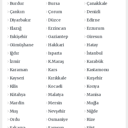
Burdur
Bursa
Çanakkale
Çankırı
Çorum
Denizli
Diyarbakır
Düzce
Edirne
Elazığ
Erzincan
Erzurum
Eskişehir
Gaziantep
Giresun
Gümüşhane
Hakkari
Hatay
Iğdır
Isparta
İstanbul
İzmir
K.Maraş
Karabük
Karaman
Kars
Kastamonu
Kayseri
Kırıkkale
Kırşehir
Kilis
Kocaeli
Konya
Kütahya
Malatya
Manisa
Mardin
Mersin
Muğla
Muş
Nevşehir
Niğde
Ordu
Osmaniye
Rize
Sakarya
Samsun
Siirt