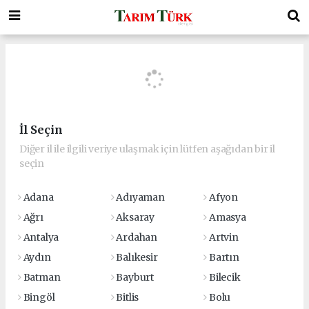
İl Seçin
Diğer il ile ilgili veriye ulaşmak için lütfen aşağıdan bir il
seçin
Adana
Adıyaman
Afyon
Ağrı
Aksaray
Amasya
Antalya
Ardahan
Artvin
Aydın
Balıkesir
Bartın
Batman
Bayburt
Bilecik
Bingöl
Bitlis
Bolu