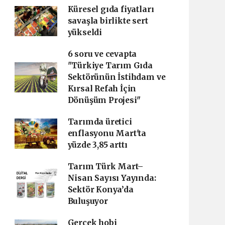
Küresel gıda fiyatları
savaşla birlikte sert
yükseldi
6 soru ve cevapta
"Türkiye Tarım Gıda
Sektörünün İstihdam ve
Kırsal Refah İçin
Dönüşüm Projesi"
Tarımda üretici
enflasyonu Mart'ta
yüzde 3,85 arttı
Tarım Türk Mart–
Nisan Sayısı Yayında:
Sektör Konya’da
Buluşuyor
Gerçek hobi