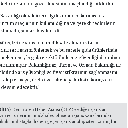
tüketici refahının gözetilmesinin amaçlandığı bildirildi.
akanlığı olmak üzere ilgili kurum ve kuruluşlarla
nın tüm araçlarının kullanıldığına ve gerekli tedbirlerin
ıklamada, şunları kaydedildi:
süreçlerine yansımaları dikkate alınarak tarım
erinin artmasını önlemek ve bu suretle gıda ürünlerinde
geçmek amacıyla
gübre
sektöründe arz güvenliğini teminen
 sıfırlanmıştır. Bakanlığımız, Tarım ve Orman Bakanlığı ile
nlerinde arz güvenliği ve fiyat istikrarının sağlanmasını
 takip etmeye, üretici ve tüketiciyi birlikte koruyacak
a devam edecektir."
 (İHA), Demirören Haber Ajansı (DHA) ve diğer ajanslar
izin editörlerinin müdahalesi olmadan ajans kanallarından
ukuki muhataplar haberi geçen ajanslar olup sitemizin hiç bir