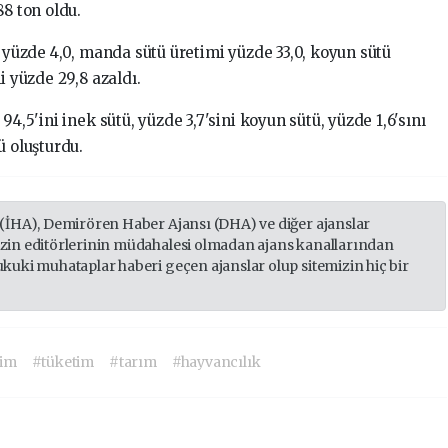
88 ton oldu.
i yüzde 4,0, manda sütü üretimi yüzde 33,0, koyun sütü
i yüzde 29,8 azaldı.
4,5'ini inek sütü, yüzde 3,7'sini koyun sütü, yüzde 1,6'sını
ü oluşturdu.
 (İHA), Demirören Haber Ajansı (DHA) ve diğer ajanslar
izin editörlerinin müdahalesi olmadan ajans kanallarından
ukuki muhataplar haberi geçen ajanslar olup sitemizin hiç bir
tim
#tüketim
#tarım
#hayvancılık