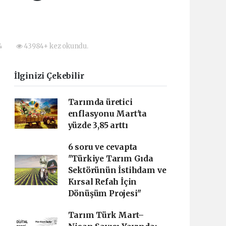
04
43984+ kez okundu.
İlginizi Çekebilir
Tarımda üretici
enflasyonu Mart'ta
yüzde 3,85 arttı
6 soru ve cevapta
"Türkiye Tarım Gıda
Sektörünün İstihdam ve
Kırsal Refah İçin
Dönüşüm Projesi"
Tarım Türk Mart–