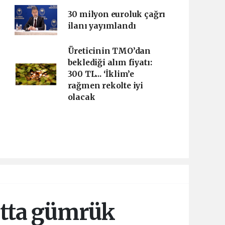
30 milyon euroluk çağrı
ilanı yayımlandı
Üreticinin TMO’dan
beklediği alım fiyatı:
300 TL... ‘İklim’e
rağmen rekolte iyi
olacak
atta gümrük