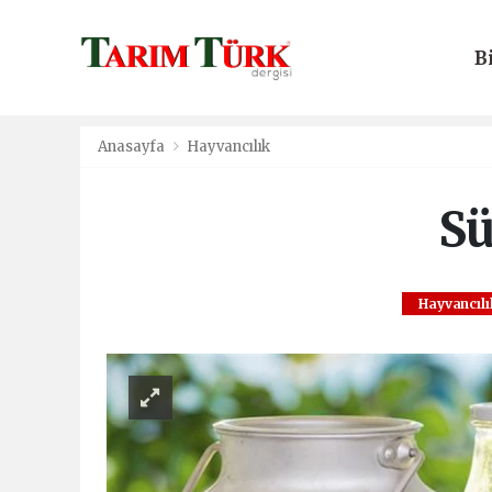
B
E
Anasayfa
Hayvancılık
Sü
Hayvancılı