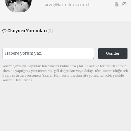
arzu@tarimturk.com.tr
Okuyucu Yorumları
(0)
Gönder
Yorum yazarak Topluluk Kuralları’nı kabul etmiş bulunuyor ve tarimturk.com.tr
sitesine yaptığınız yorumunuzla ilgili doğrudan veya dolaylı tüm sorumluluğu tek
başınıza üstleniyorsunuz. Yazılan tüm yorumlardan site yönetimi hiçbir şekilde
sorumlu tutulamaz.
haber paketi
haber scripti
haber yazılımı
Tüm hakları saklı tutulmaktadır.Copyright 2026©
Haber Yazılımı:
Web Aksiyon ®