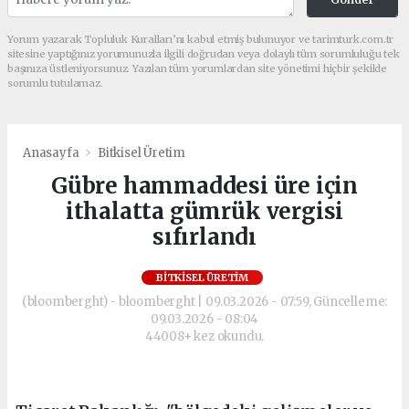
Yorum yazarak Topluluk Kuralları’nı kabul etmiş bulunuyor ve tarimturk.com.tr
sitesine yaptığınız yorumunuzla ilgili doğrudan veya dolaylı tüm sorumluluğu tek
başınıza üstleniyorsunuz. Yazılan tüm yorumlardan site yönetimi hiçbir şekilde
sorumlu tutulamaz.
Anasayfa
Bitkisel Üretim
Gübre hammaddesi üre için
ithalatta gümrük vergisi
sıfırlandı
BITKISEL ÜRETIM
(bloomberght) - bloomberght | 09.03.2026 - 07:59, Güncelleme:
09.03.2026 - 08:04
44008+ kez okundu.