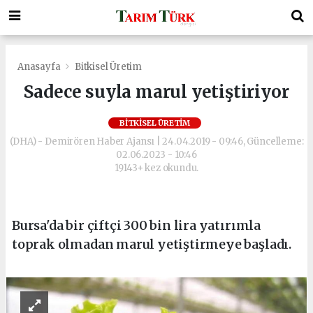
Anasayfa
Bitkisel Üretim
Sadece suyla marul yetiştiriyor
BITKISEL ÜRETIM
(DHA) - Demirören Haber Ajansı | 24.04.2019 - 09:46, Güncelleme:
02.06.2023 - 10:46
19143+ kez okundu.
Bursa'da bir çiftçi 300 bin lira yatırımla
toprak olmadan marul yetiştirmeye başladı.