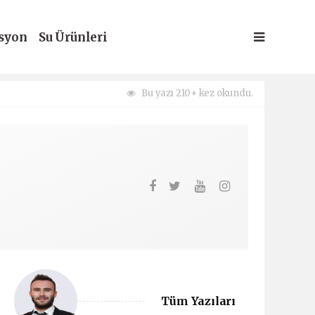
syon
Su Ürünleri
Bu yazı 210+ kez okundu.
Tüm Yazıları