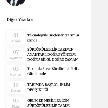
Diğer Yazıları
01
Teknolojiyle Güçlenen Tarımın
izinde...
Aralık
SÜRDÜRÜLEBİLİR TARIMIN
07
ANAHTARI: DOĞRU YÖNTEM,
Ağustos
DOĞRU BİLGİ, DOĞRU ZAMAN
03
Tarımda Su ve Sürdürülebilirlik
Gündemde
Haziran
19
TARIMDA BAŞROL: İKLİM
DEĞİŞİKLİĞİ
Kasım
03
GELECEK NESİLLER İÇİN
SÜRDÜRÜLEBİLİR TARIM
Ekim