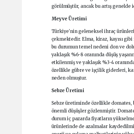
görülmüştür, ancak bu artış genelde i
Meyve Üretimi
Türkiye’nin geleneksel ihraç ürünler
çekmektedir. Elma, kiraz, kayısı gib
bu durumun temel nedeni don ve dolu 
yaklaşık %6-8 oranında düşüş yaşanmı
etkilenmiş ve yaklaşık %3-4 oranında 
özellikle gübre ve işçilik giderleri, k
neden olmuştur.
Sebze Üretimi
Sebze üretiminde özellikle domates, b
önemli düşüşler gözlenmiştir. Domat
durum iç pazarda fiyatların yükselmes
ürünlerinde de azalmalar kaydedilmiş 