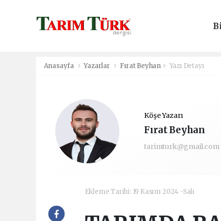
B
E
Anasayfa
Yazarlar
Fırat Beyhan
Yazı Detayı
Köşe Yazarı
Fırat Beyhan
tarimturk@gmail.com
Ekleme Tarihi: 19 Kasım 2024 -Salı