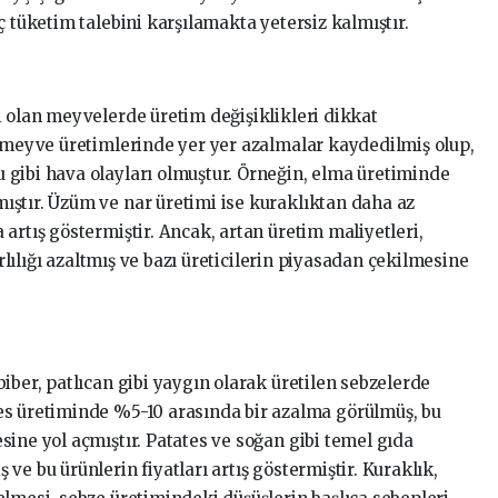
ç tüketim talebini karşılamakta yetersiz kalmıştır.
i olan meyvelerde üretim değişiklikleri dikkat
i meyve üretimlerinde yer yer azalmalar kaydedilmiş olup,
gibi hava olayları olmuştur. Örneğin, elma üretiminde
ştır. Üzüm ve nar üretimi ise kuraklıktan daha az
artış göstermiştir. Ancak, artan üretim maliyetleri,
arlılığı azaltmış ve bazı üreticilerin piyasadan çekilmesine
iber, patlıcan gibi yaygın olarak üretilen sebzelerde
es üretiminde %5-10 arasında bir azalma görülmüş, bu
ine yol açmıştır. Patates ve soğan gibi temel gıda
ve bu ürünlerin fiyatları artış göstermiştir. Kuraklık,