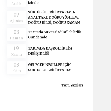
izinde...
Aralık
SÜRDÜRÜLEBİLİR TARIMIN
07
ANAHTARI: DOĞRU YÖNTEM,
Ağustos
DOĞRU BİLGİ, DOĞRU ZAMAN
03
Tarımda Su ve Sürdürülebilirlik
Gündemde
Haziran
19
TARIMDA BAŞROL: İKLİM
DEĞİŞİKLİĞİ
Kasım
03
GELECEK NESİLLER İÇİN
SÜRDÜRÜLEBİLİR TARIM
Ekim
Tüm Yazıları