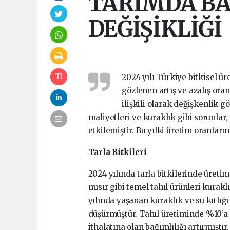
TARIMDA BA
DEĞİŞİKLİĞİ
2024 yılı Türkiye bitkisel ü
gözlenen artış ve azalış ora
ilişkili olarak değişkenlik gö
maliyetleri ve kuraklık gibi sorunlar,
etkilemiştir. Bu yılki üretim oranlar
Tarla Bitkileri
2024 yılında tarla bitkilerinde üreti
mısır gibi temel tahıl ürünleri kurakl
yılında yaşanan kuraklık ve su kıtlığı
düşürmüştür. Tahıl üretiminde %10’a 
ithalatına olan bağımlılığı artırmıştı