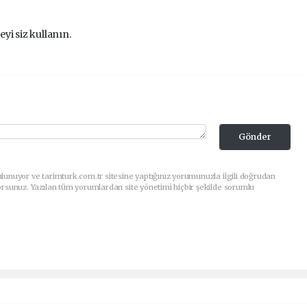
eyi siz kullanın.
Gönder
lunuyor ve tarimturk.com.tr sitesine yaptığınız yorumunuzla ilgili doğrudan
orsunuz. Yazılan tüm yorumlardan site yönetimi hiçbir şekilde sorumlu