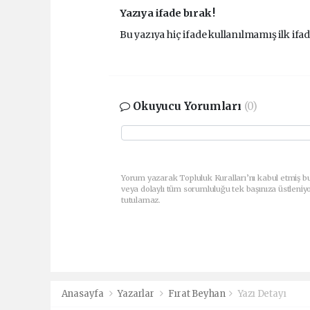
Yazıya ifade bırak !
Bu yazıya hiç ifade kullanılmamış ilk ifad
Okuyucu Yorumları
(0)
Yorum yazarak Topluluk Kuralları’nı kabul etmiş bu
veya dolaylı tüm sorumluluğu tek başınıza üstleniy
tutulamaz.
Anasayfa
Yazarlar
Fırat Beyhan
Yazı Detayı