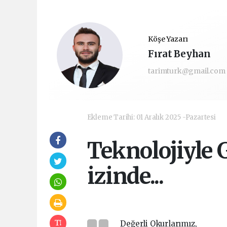
Köşe Yazarı
Fırat Beyhan
tarimturk@gmail.com
Ekleme Tarihi: 01 Aralık 2025 -Pazartesi
Teknolojiyle
izinde...
Değerli Okurlarımız,