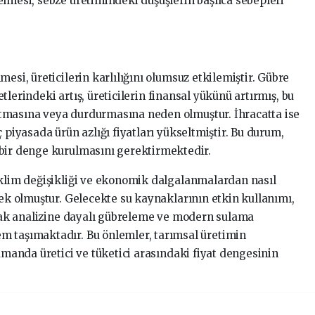
elmesi, sebze üretimindeki düşüşlerin başlıca sebepleri
esi, üreticilerin karlılığını olumsuz etkilemiştir. Gübre
retlerindeki artış, üreticilerin finansal yükünü artırmış, bu
zaltmasına veya durdurmasına neden olmuştur. İhracatta ise
 piyasada ürün azlığı fiyatları yükseltmiştir. Bu durum,
 bir denge kurulmasını gerektirmektedir.
iklim değişikliği ve ekonomik dalgalanmalardan nasıl
nek olmuştur. Gelecekte su kaynaklarının etkin kullanımı,
oprak analizine dayalı gübreleme ve modern sulama
m taşımaktadır. Bu önlemler, tarımsal üretimin
zamanda üretici ve tüketici arasındaki fiyat dengesinin