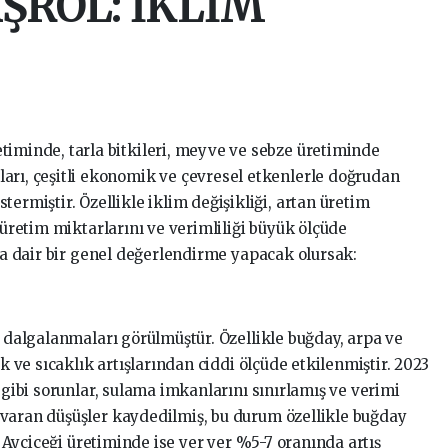
ŞROL: İKLİM
retiminde, tarla bitkileri, meyve ve sebze üretiminde
nları, çeşitli ekonomik ve çevresel etkenlerle doğrudan
stermiştir. Özellikle iklim değişikliği, artan üretim
 üretim miktarlarını ve verimliliği büyük ölçüde
ına dair bir genel değerlendirme yapacak olursak:
m dalgalanmaları görülmüştür. Özellikle buğday, arpa ve
ık ve sıcaklık artışlarından ciddi ölçüde etkilenmiştir. 2023
 gibi sorunlar, sulama imkanlarını sınırlamış ve verimi
varan düşüşler kaydedilmiş, bu durum özellikle buğday
r. Ayçiçeği üretiminde ise yer yer %5-7 oranında artış