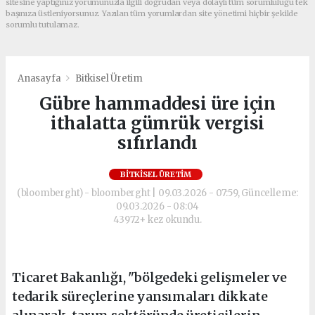
sitesine yaptığınız yorumunuzla ilgili doğrudan veya dolaylı tüm sorumluluğu tek
başınıza üstleniyorsunuz. Yazılan tüm yorumlardan site yönetimi hiçbir şekilde
sorumlu tutulamaz.
Anasayfa
Bitkisel Üretim
Gübre hammaddesi üre için
ithalatta gümrük vergisi
sıfırlandı
BITKISEL ÜRETIM
(bloomberght) - bloomberght | 09.03.2026 - 07:59, Güncelleme:
09.03.2026 - 08:04
43972+ kez okundu.
Ticaret Bakanlığı, "bölgedeki gelişmeler ve
tedarik süreçlerine yansımaları dikkate