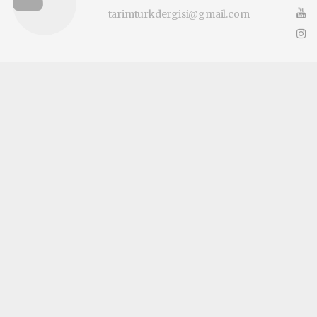
tarimturkdergisi@gmail.com
Okuyucu Yorumları
(0)
Gönder
Yorum yazarak Topluluk Kuralları’nı kabul etmiş bulunuyor ve tarimturk.com.tr
sitesine yaptığınız yorumunuzla ilgili doğrudan veya dolaylı tüm sorumluluğu tek
başınıza üstleniyorsunuz. Yazılan tüm yorumlardan site yönetimi hiçbir şekilde
sorumlu tutulamaz.
haber paketi
haber scripti
haber yazılımı
Tüm hakları saklı tutulmaktadır.Copyright 2026©