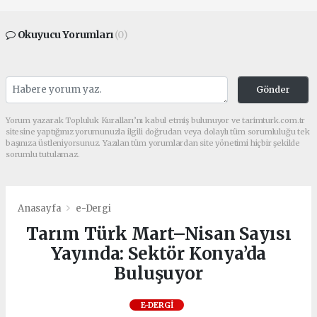
Okuyucu Yorumları
(0)
Gönder
Yorum yazarak Topluluk Kuralları’nı kabul etmiş bulunuyor ve tarimturk.com.tr
sitesine yaptığınız yorumunuzla ilgili doğrudan veya dolaylı tüm sorumluluğu tek
başınıza üstleniyorsunuz. Yazılan tüm yorumlardan site yönetimi hiçbir şekilde
sorumlu tutulamaz.
Anasayfa
e-Dergi
Tarım Türk Mart–Nisan Sayısı
Yayında: Sektör Konya’da
Buluşuyor
E-DERGI