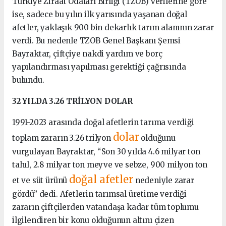
Türkiye Ziraat Odaları Birliği (TZOB) verilerine göre
ise, sadece bu yılın ilk yarısında yaşanan doğal
afetler, yaklaşık 900 bin dekarlık tarım alanının zarar
verdi. Bu nedenle TZOB Genel Başkanı Şemsi
Bayraktar, çiftçiye nakdi yardım ve borç
yapılandırması yapılması gerektiği çağrısında
bulundu.
32 YILDA 3.26 TRİLYON DOLAR
1991-2023 arasında doğal afetlerin tarıma verdiği
dolar
toplam zararın 3.26 trilyon
olduğunu
vurgulayan Bayraktar, “Son 30 yılda 4.6 milyar ton
tahıl, 2.8 milyar ton meyve ve sebze, 900 milyon ton
doğal afetler
et ve süt ürünü
nedeniyle zarar
gördü” dedi. Afetlerin tarımsal üretime verdiği
zararın çiftçilerden vatandaşa kadar tüm toplumu
ilgilendiren bir konu olduğunun altını çizen