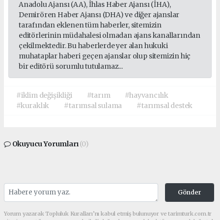
Anadolu Ajansı (AA), İhlas Haber Ajansı (İHA),
Demirören Haber Ajansı (DHA) ve diğer ajanslar
tarafından eklenen tüm haberler, sitemizin
editörlerinin müdahalesi olmadan ajans kanallarından
çekilmektedir. Bu haberlerde yer alan hukuki
muhataplar haberi geçen ajanslar olup sitemizin hiç
bir editörü sorumlu tutulamaz...
#iklim değişikliği
#tarım
#hayvancılık
#kuraklık
#tarımsal sulama
#tarımsal destek
Okuyucu Yorumları
(0)
Gönder
Yorum yazarak Topluluk Kuralları’nı kabul etmiş bulunuyor ve tarimturk.com.tr