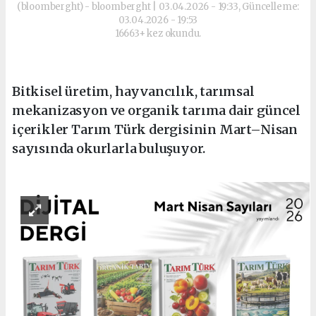
(bloomberght) - bloomberght | 03.04.2026 - 19:33, Güncelleme:
03.04.2026 - 19:53
16663+ kez okundu.
Bitkisel üretim, hayvancılık, tarımsal
mekanizasyon ve organik tarıma dair güncel
içerikler Tarım Türk dergisinin Mart–Nisan
sayısında okurlarla buluşuyor.