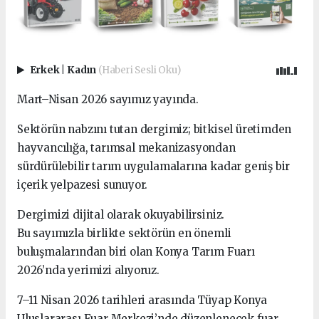
Erkek
|
Kadın
(Haberi Sesli Oku)
Mart–Nisan 2026 sayımız yayında.
Sektörün nabzını tutan dergimiz; bitkisel üretimden
hayvancılığa, tarımsal mekanizasyondan
sürdürülebilir tarım uygulamalarına kadar geniş bir
içerik yelpazesi sunuyor.
Dergimizi dijital olarak okuyabilirsiniz.
Bu sayımızla birlikte sektörün en önemli
buluşmalarından biri olan Konya Tarım Fuarı
2026’nda yerimizi alıyoruz.
7–11 Nisan 2026 tarihleri arasında Tüyap Konya
Uluslararası Fuar Merkezi’nde düzenlenecek fuar,