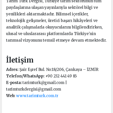
Tarım Türk Dergisi, Türkiye tarım sektörünün tüm
paydaşlarına ulaşan yayınlarıyla sektörel bilgi ve
yenilikleri aktarmaktadır. Bilimsel içerikler,
teknolojik gelişmeler, üretici başarı hikâyeleri ve
analitik çalışmalarla okuyucularını bilgilendirirken,
ulusal ve uluslararası platformlarda Türkiye’nin
tarımsal vizyonunu temsil etmeye devam etmektedir.
İletişim
Adres:
Şair Eşref Bul. No:18/206, Çankaya – İZMİR
Telefon/WhatsApp:
+90 232 441 49 85
E-posta:
tarimturk@gmail.com |
tarimturkdergisi@gmail.com
Web:
www.tarimturk.com.tr