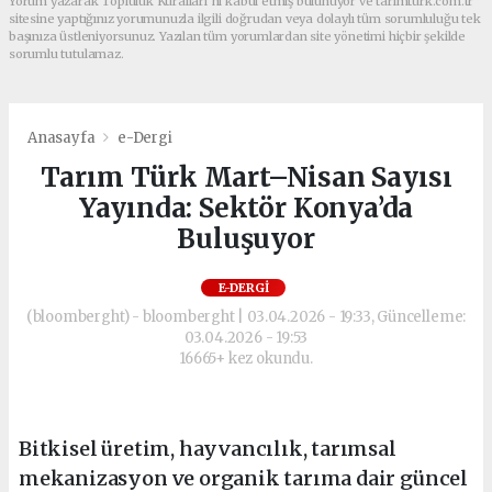
Yorum yazarak Topluluk Kuralları’nı kabul etmiş bulunuyor ve tarimturk.com.tr
sitesine yaptığınız yorumunuzla ilgili doğrudan veya dolaylı tüm sorumluluğu tek
başınıza üstleniyorsunuz. Yazılan tüm yorumlardan site yönetimi hiçbir şekilde
sorumlu tutulamaz.
Anasayfa
e-Dergi
Tarım Türk Mart–Nisan Sayısı
Yayında: Sektör Konya’da
Buluşuyor
E-DERGI
(bloomberght) - bloomberght | 03.04.2026 - 19:33, Güncelleme:
03.04.2026 - 19:53
16665+ kez okundu.
Bitkisel üretim, hayvancılık, tarımsal
mekanizasyon ve organik tarıma dair güncel