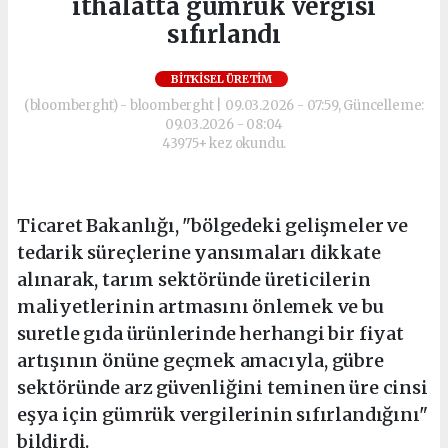
ithalatta gümrük vergisi
sıfırlandı
BITKISEL ÜRETIM
(bloomberght) - bloomberght | 09.03.2026 - 07:59, Güncelleme:
09.03.2026 - 08:04
43975+ kez okundu.
Ticaret Bakanlığı, "bölgedeki gelişmeler ve
tedarik süreçlerine yansımaları dikkate
alınarak, tarım sektöründe üreticilerin
maliyetlerinin artmasını önlemek ve bu
suretle gıda ürünlerinde herhangi bir fiyat
artışının önüne geçmek amacıyla, gübre
sektöründe arz güvenliğini teminen üre cinsi
eşya için gümrük vergilerinin sıfırlandığını"
bildirdi.