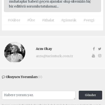
muhataplar haberi geçen ajanslar olup sitemizin hiç
bir editörü sorumlu tutulamaz...
#Gübre
#Üre
#ithalat
#gümrük
#vergi
Arzu Okay
arzu@tarimturk.com.tr
Okuyucu Yorumları
(0)
Gönder