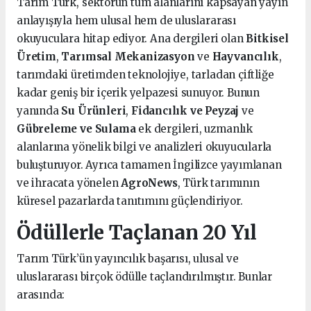
Tarım Türk, sektörün tüm alanlarını kapsayan yayın
anlayışıyla hem ulusal hem de uluslararası
okuyuculara hitap ediyor. Ana dergileri olan
Bitkisel
Üretim
,
Tarımsal Mekanizasyon
ve
Hayvancılık
,
tarımdaki üretimden teknolojiye, tarladan çiftliğe
kadar geniş bir içerik yelpazesi sunuyor. Bunun
yanında
Su Ürünleri
,
Fidancılık ve Peyzaj
ve
Gübreleme ve Sulama
ek dergileri, uzmanlık
alanlarına yönelik bilgi ve analizleri okuyucularla
buluşturuyor. Ayrıca tamamen İngilizce yayımlanan
ve ihracata yönelen
AgroNews
, Türk tarımının
küresel pazarlarda tanıtımını güçlendiriyor.
Ödüllerle Taçlanan 20 Yıl
Tarım Türk’ün yayıncılık başarısı, ulusal ve
uluslararası birçok ödülle taçlandırılmıştır. Bunlar
arasında: