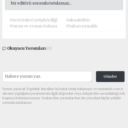
bir editörü sorumlu tutulamaz...
#su ürünleri yetiştiriciliği
#akuakültür
#tarım ve orman bakanı
#bakan yumaklı
Okuyucu Yorumları
(0)
Gönder
Yorum yazarak Topluluk Kuralları’nı kabul etmiş bulunuyor ve tarimturk.com.tr
sitesine yaptığınız yorumunuzla ilgili doğrudan veya dolaylı tüm sorumluluğu tek
başınıza üstleniyorsunuz. Yazılan tüm yorumlardan site yönetimi hiçbir şekilde
sorumlu tutulamaz.