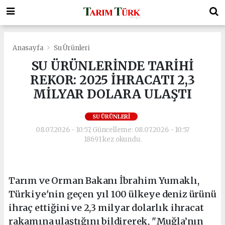
Anasayfa
Su Ürünleri
SU ÜRÜNLERİNDE TARİHİ
REKOR: 2025 İHRACATI 2,3
MİLYAR DOLARA ULAŞTI
SU ÜRÜNLERI
08.07.2026 - 10:57, Güncelleme: 08.07.2026 - 10:57
18691 kez okundu.
Tarım ve Orman Bakanı İbrahim Yumaklı,
Türkiye'nin geçen yıl 100 ülkeye deniz ürünü
ihraç ettiğini ve 2,3 milyar dolarlık ihracat
rakamına ulaştığını bildirerek, "Muğla’nın