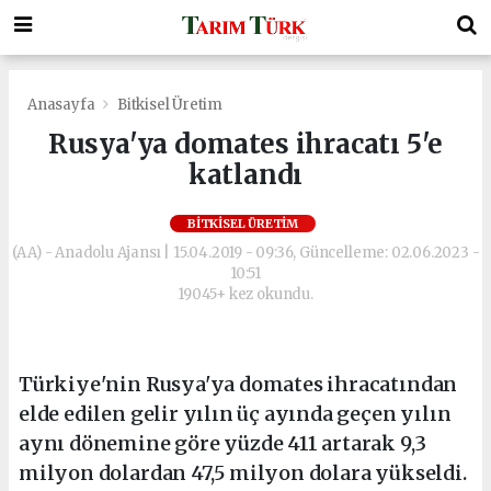
Anasayfa
Bitkisel Üretim
Rusya'ya domates ihracatı 5'e
katlandı
BITKISEL ÜRETIM
(AA) - Anadolu Ajansı | 15.04.2019 - 09:36, Güncelleme: 02.06.2023 -
10:51
19045+ kez okundu.
Türkiye'nin Rusya'ya domates ihracatından
elde edilen gelir yılın üç ayında geçen yılın
aynı dönemine göre yüzde 411 artarak 9,3
milyon dolardan 47,5 milyon dolara yükseldi.