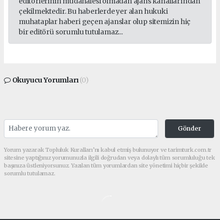
editörlerinin müdahalesi olmadan ajans kanallarından
çekilmektedir. Bu haberlerde yer alan hukuki
muhataplar haberi geçen ajanslar olup sitemizin hiç
bir editörü sorumlu tutulamaz...
Okuyucu Yorumları
(0)
Gönder
Yorum yazarak Topluluk Kuralları’nı kabul etmiş bulunuyor ve tarimturk.com.tr
sitesine yaptığınız yorumunuzla ilgili doğrudan veya dolaylı tüm sorumluluğu tek
başınıza üstleniyorsunuz. Yazılan tüm yorumlardan site yönetimi hiçbir şekilde
sorumlu tutulamaz.