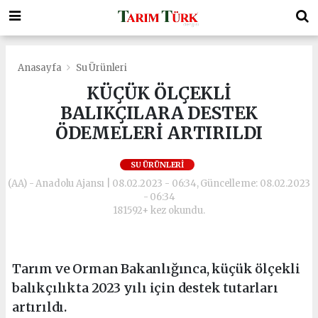
Anasayfa
Su Ürünleri
KÜÇÜK ÖLÇEKLİ
BALIKÇILARA DESTEK
ÖDEMELERİ ARTIRILDI
SU ÜRÜNLERI
(AA) - Anadolu Ajansı | 08.02.2023 - 06:34, Güncelleme: 08.02.2023
- 06:34
181592+ kez okundu.
Tarım ve Orman Bakanlığınca, küçük ölçekli
balıkçılıkta 2023 yılı için destek tutarları
artırıldı.