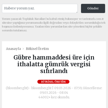
Gönder
Yorum yazarak Topluluk Kuralları’nı kabul etmiş bulunuyor ve tarimturk.com.tr
sitesine yaptığınız yorumunuzla ilgili doğrudan veya dolaylı tüm sorumluluğu tek
başınıza üstleniyorsunuz. Yazılan tüm yorumlardan site yönetimi hiçbir şekilde
sorumlu tutulamaz.
Anasayfa
Bitkisel Üretim
Gübre hammaddesi üre için
ithalatta gümrük vergisi
sıfırlandı
BITKISEL ÜRETIM
(bloomberght) - bloomberght | 09.03.2026 - 07:59, Güncelleme:
09.03.2026 - 08:04
44002+ kez okundu.