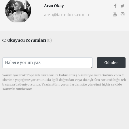
Arzu Okay
arzu@tarimturk.com.tr
Okuyucu Yorumları
(0)
Gönder
Yorum yazarak Topluluk Kuralları’nı kabul etmiş bulunuyor ve tarimturk.com.tr
sitesine yaptığınız yorumunuzla ilgili doğrudan veya dolaylı tüm sorumluluğu tek
başınıza üstleniyorsunuz. Yazılan tüm yorumlardan site yönetimi hiçbir şekilde
sorumlu tutulamaz.
haber paketi
haber scripti
haber yazılımı
Tüm hakları saklı tutulmaktadır.Copyright 2026©