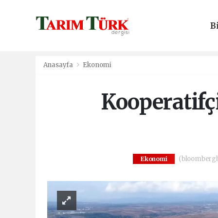
B
E
Anasayfa
Ekonomi
Kooperatifçi
(bloomberght
Ekonomi