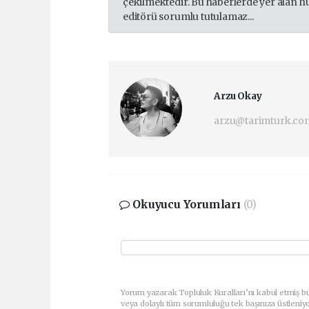
çekilmektedir. Bu haberlerde yer alan h
editörü sorumlu tutulamaz...
Arzu Okay
arzu@tarimturk.com
Okuyucu Yorumları
(0)
Yorum yazarak Topluluk Kuralları’nı kabul etmiş bu
veya dolaylı tüm sorumluluğu tek başınıza üstleniy