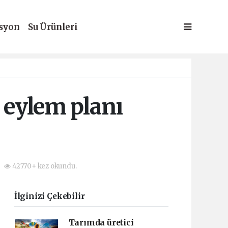
syon
Su Ürünleri
k eylem planı
42770+ kez okundu.
İlginizi Çekebilir
Tarımda üretici