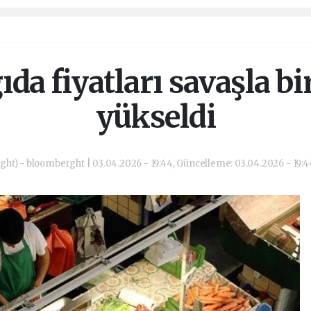
ıda fiyatları savaşla bir
yükseldi
ht) - bloomberght | 03.04.2026 - 19:44, Güncelleme: 03.04.2026 - 19: