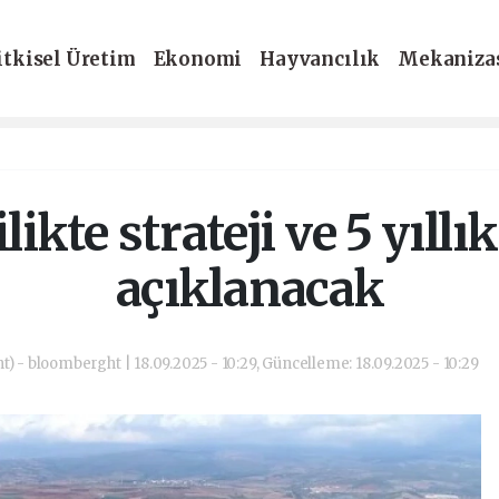
itkisel Üretim
Ekonomi
Hayvancılık
Mekaniza
-Dergi
likte strateji ve 5 yıllı
açıklanacak
) - bloomberght | 18.09.2025 - 10:29, Güncelleme: 18.09.2025 - 10:29