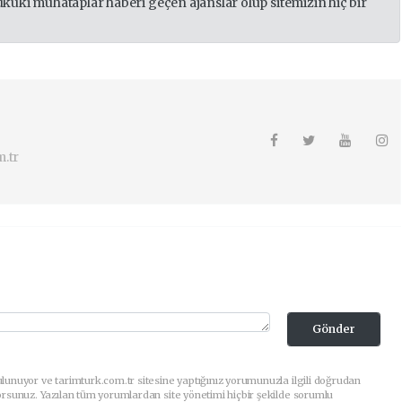
ukuki muhataplar haberi geçen ajanslar olup sitemizin hiç bir
.tr
Gönder
lunuyor ve tarimturk.com.tr sitesine yaptığınız yorumunuzla ilgili doğrudan
orsunuz. Yazılan tüm yorumlardan site yönetimi hiçbir şekilde sorumlu