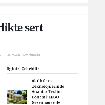
likte sert
44
25288+ kez okundu.
İlginizi Çekebilir
Akıllı Sera
Teknolojilerinde
Anahtar Teslim
Dönemi: LEGO
Greenhouse ile