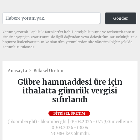
Gönder
Yorum yazarak Topluluk Kuralları’nı kabul etmiş bulunuyor ve tarimturk.com.tr
sitesine yaptığınız yorumunuzla ilgili doğrudan veya dolaylı tüm sorumluluğu tek
başınıza üstleniyorsunuz. Yazılan tüm yorumlardan site yönetimi hiçbir şekilde
sorumlu tutulamaz.
Anasayfa
Bitkisel Üretim
Gübre hammaddesi üre için
ithalatta gümrük vergisi
sıfırlandı
BITKISEL ÜRETIM
(bloomberght) - bloomberght | 09.03.2026 - 07:59, Güncelleme:
09.03.2026 - 08:04
43938+ kez okundu.