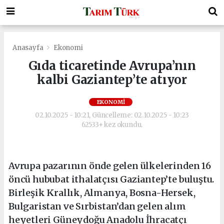
Anasayfa
Ekonomi
Gıda ticaretinde Avrupa’nın
kalbi Gaziantep’te atıyor
EKONOMI
02.10.2025 - 10:21, Güncelleme: 02.10.2025 - 10:23
62533+ kez okundu.
Avrupa pazarının önde gelen ülkelerinden 16
öncü hububat ithalatçısı Gaziantep’te buluştu.
Birleşik Krallık, Almanya, Bosna-Hersek,
Bulgaristan ve Sırbistan’dan gelen alım
heyetleri Güneydoğu Anadolu İhracatçı