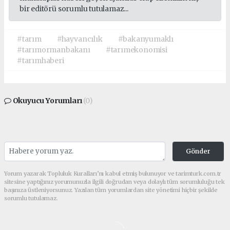
bir editörü sorumlu tutulamaz...
#tarım
#hayvancılık
#bakanyumaklı
#tarımormanbakanı
#tarımekonomisi
#tarımhaberi
Okuyucu Yorumları
(0)
Gönder
Yorum yazarak Topluluk Kuralları’nı kabul etmiş bulunuyor ve tarimturk.com.tr
sitesine yaptığınız yorumunuzla ilgili doğrudan veya dolaylı tüm sorumluluğu tek
başınıza üstleniyorsunuz. Yazılan tüm yorumlardan site yönetimi hiçbir şekilde
sorumlu tutulamaz.