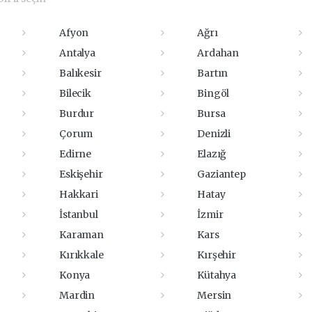
Afyon
Ağrı
Antalya
Ardahan
Balıkesir
Bartın
Bilecik
Bingöl
Burdur
Bursa
Çorum
Denizli
Edirne
Elazığ
Eskişehir
Gaziantep
Hakkari
Hatay
İstanbul
İzmir
Karaman
Kars
Kırıkkale
Kırşehir
Konya
Kütahya
Mardin
Mersin