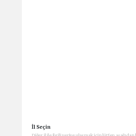
İl Seçin
Diğer il ile ilgili veriye ulaşmak için lütfen aşağıdan b