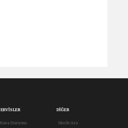
SERVİSLER
DİĞER
Hava Durumu
Sitede Ara