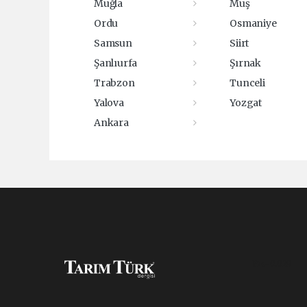
Muğla
Muş
Ordu
Osmaniye
Samsun
Siirt
Şanlıurfa
Şırnak
Trabzon
Tunceli
Yalova
Yozgat
Ankara
Pro-0.029