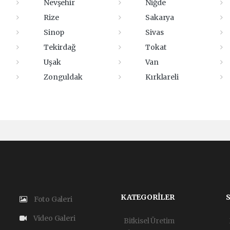
Nevşehir
Niğde
Rize
Sakarya
Sinop
Sivas
Tekirdağ
Tokat
Uşak
Van
Zonguldak
Kırklareli
KATEGORİLER
Foto Galeri
Video Galeri
Bitkisel Üretim