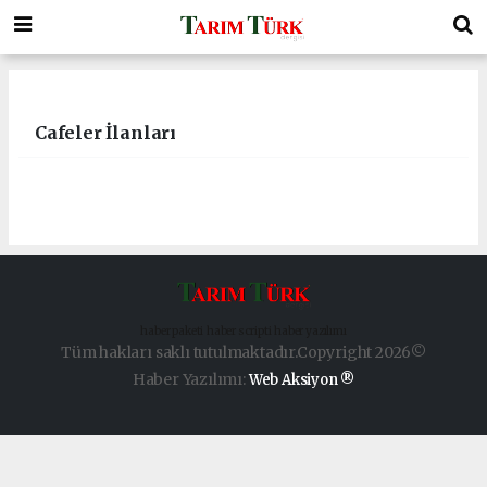
Cafeler İlanları
haber paketi
haber scripti
haber yazılımı
Tüm hakları saklı tutulmaktadır.Copyright 2026©
Haber Yazılımı:
Web Aksiyon ®
aohbet
islami