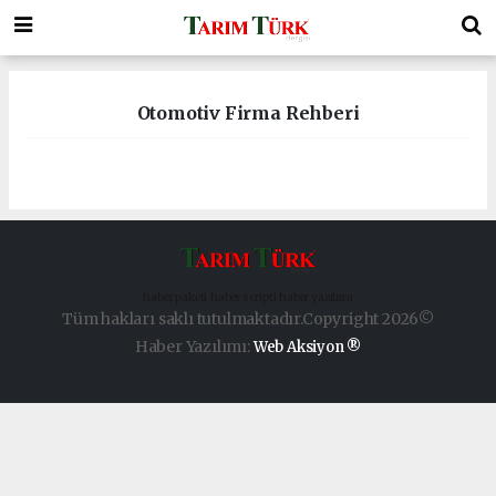
Otomotiv Firma Rehberi
haber paketi
haber scripti
haber yazılımı
Tüm hakları saklı tutulmaktadır.Copyright 2026©
Haber Yazılımı:
Web Aksiyon ®
aohbet
islami
chat
omegla