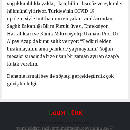
soğukkanlılıkla yaklaştıkça, bilim dışı söz ve eylemler
hükmünü yitiriyor. Türkiye’nin COVID-19
epidemisiyle imtihanının en yakın tanıklarından,
Sağlık Bakanlığı Bilim Kurulu üyesi, Enfeksiyon
Hastalıkları ve Klinik Mikrobiyoloji Uzmanı Prof. Dr.
Alpay Azap da bunu salık veriyor: “Tedbiri elden
bırakmayalım ama panik de yapmayalım.” Yoğun
mesaisi sırasında bize uzun bir zaman ayıran Azap’a
kulak verelim…
Deneme ismail bey ile söyleşi gerçekleştirdik çok
geniş bir bilgi.
haber paketi
haber scripti
haber yazılımı
Tüm hakları saklı tutulmaktadır.Copyright 2026©