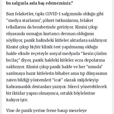
bu salgınla asla baş edemezsiniz.”
Bazı felaketler, tıpkı COVID-1 salgınında olduğu gibi
“medya starlarını”, şöhret tutkunlarını, felaket
tellallarını da beraberinde getiriyor. Kimisi çıkıp
rüyasında sumağın kurtarıcı derman olduğunu
söylüyor, panik halindeki kitleler aktarlara saldırıyor.
Kimisi çıkıp hiçbir klinik test yapılmamış olduğu
halde elinde reçeteyle sosyal medyada “kesin çözüm
bu ilaç” diyor, panik haldeki kitleler ecza depolarına
saldırıyor. Kimisi çıkıp panik halde ve her “umuda”
sarılmaya hazır kitlelerin bihaber ama tıp dünyasının
zaten bildiği yöntemleri “icat” olarak müjdeleyip
kahramanlık destanları yazıyor. Süreci yönetebilecek
bir iktidar yapısı olmayınca, ortalık böylelerine
kalıyor işte.
Yine de panik yerine frene basıp meseleye