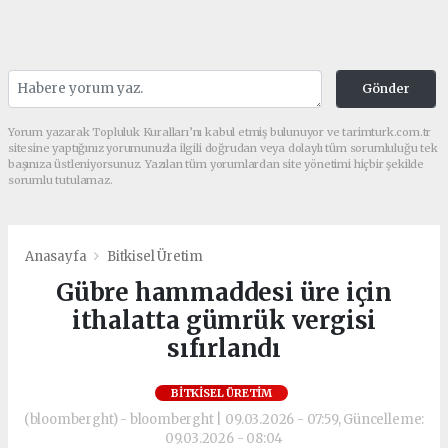
Gönder
Yorum yazarak Topluluk Kuralları’nı kabul etmiş bulunuyor ve tarimturk.com.tr
sitesine yaptığınız yorumunuzla ilgili doğrudan veya dolaylı tüm sorumluluğu tek
başınıza üstleniyorsunuz. Yazılan tüm yorumlardan site yönetimi hiçbir şekilde
sorumlu tutulamaz.
Anasayfa
Bitkisel Üretim
Gübre hammaddesi üre için
ithalatta gümrük vergisi
sıfırlandı
BITKISEL ÜRETIM
(bloomberght) - bloomberght | 09.03.2026 - 07:59, Güncelleme:
09.03.2026 - 08:04