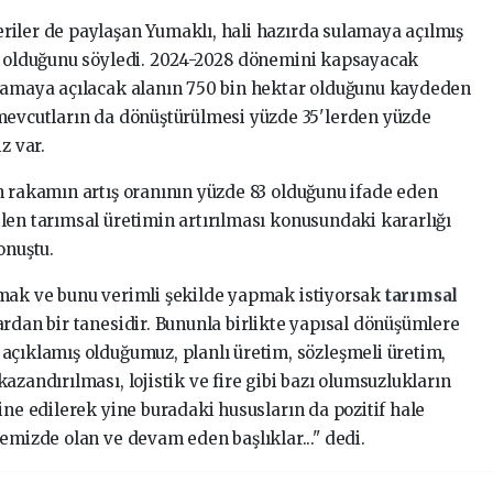
iler de paylaşan Yumaklı, hali hazırda sulamaya açılmış
ar olduğunu söyledi. 2024-2028 dönemini kapsayacak
ulamaya açılacak alanın 750 bin hektar olduğunu kaydeden
 mevcutların da dönüştürülmesi yüzde 35'lerden yüzde
z var.
n rakamın artış oranının yüzde 83 olduğunu ifade eden
len tarımsal üretimin artırılması konusundaki kararlığı
nuştu.
rmak ve bunu verimli şekilde yapmak istiyorsak
tarımsal
ardan bir tanesidir. Bununla birlikte yapısal dönüşümlere
açıklamış olduğumuz, planlı üretim, sözleşmeli üretim,
azandırılması, lojistik ve fire gibi bazı olumsuzlukların
ine edilerek yine buradaki hususların da pozitif hale
emizde olan ve devam eden başlıklar..." dedi.