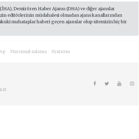
 (İHA), Demirören Haber Ajansı (DHA) ve diğer ajanslar
izin editörlerinin müdahalesi olmadan ajans kanallarından
ukuki muhataplar haberi geçen ajanslar olup sitemizin hiç bir
vp
#tarımsal sulama
#yatırım
.tr