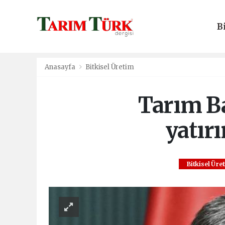
B
E
Anasayfa
Bitkisel Üretim
Tarım B
yatırı
Bitkisel Üre