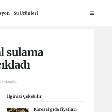
syon
Su Ürünleri
l sulama
çıkladı
ez okundu.
İlginizi Çekebilir
Küresel gıda fiyatları