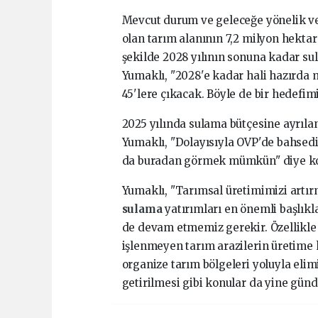
Mevcut durum ve geleceğe yönelik ver
olan tarım alanının 7,2 milyon hekt
şekilde 2028 yılının sonuna kadar s
Yumaklı, "2028'e kadar hali hazırda
45'lere çıkacak. Böyle de bir hedefimi
2025 yılında sulama bütçesine ayrıla
Yumaklı, "Dolayısıyla OVP'de bahsedi
da buradan görmek mümkün" diye ko
Yumaklı, "Tarımsal üretimimizi artı
sulama
yatırımları en önemli başlıkl
de devam etmemiz gerekir. Özellikle 
işlenmeyen tarım arazilerin üretime k
organize tarım bölgeleri yoluyla elim
getirilmesi gibi konular da yine günd