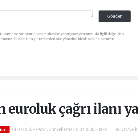
Gönder
lunuyor ve tarimturk.com.tr sitesine yaptığınız yorumunuzla ilgili doğrudan
orsunuz. Yazılan tüm yorumlardan site yönetimi hiçbir şekilde sorumlu
 euroluk çağrı ilanı 
01.07.2026 - 09:54, Güncelleme: 01.07.2026 - 10:01
22747+ k
tim