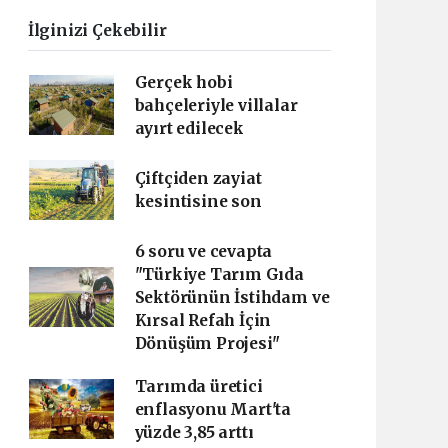
İlginizi Çekebilir
Gerçek hobi
bahçeleriyle villalar
ayırt edilecek
Çiftçiden zayiat
kesintisine son
6 soru ve cevapta
"Türkiye Tarım Gıda
Sektörünün İstihdam ve
Kırsal Refah İçin
Dönüşüm Projesi"
Tarımda üretici
enflasyonu Mart'ta
yüzde 3,85 arttı