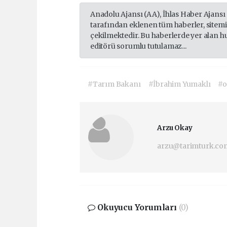
Anadolu Ajansı (AA), İhlas Haber Ajansı
tarafından eklenen tüm haberler, sitem
çekilmektedir. Bu haberlerde yer alan h
editörü sorumlu tutulamaz...
#Tarım Bakanı
#İbrahim Yumaklı
#o
Arzu Okay
arzu@tarimturk.com
Okuyucu Yorumları
(0)