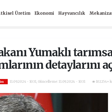
itkisel Üretim
Ekonomi
Hayvancılık
Mekaniza
-Dergi
akanı Yumaklı tarımsa
mlarının detaylarını a
11.09.2024 - 10:31, Güncelleme: 11.09.2024 - 10:31
102254+ k
tim