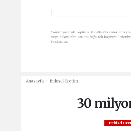
Yorum yazarak Topluluk Kuralları’nı kabul etmiş bu
veya dolaylı tüm sorumluluğu tek başınıza üstleniy
tutulamaz.
Anasayfa
Bitkisel Üretim
30 milyon
Bitkisel Üre