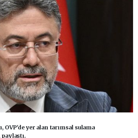
, OVP'de yer alan tarımsal sulama
 paylaştı.