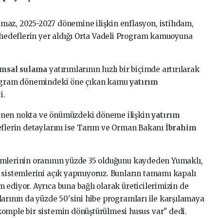
maz, 2025-2027 dönemine ilişkin enflasyon, istihdam,
edeflerin yer aldığı Orta Vadeli Program kamuoyuna
ımsal sulama
yatırımlarının hızlı bir biçimde artırılarak
Program dönemindeki öne çıkan kamu
yatırım
i.
linen nokta ve önümüzdeki döneme ilişkin
yatırım
eflerin detaylarını ise Tarım ve Orman Bakanı
İbrahim
emlerinin oranının yüzde 35 olduğunu kaydeden Yumaklı,
 sistemlerini açık yapmıyoruz. Bunların tamamı kapalı
ediyor. Ayrıca buna bağlı olarak üreticilerimizin de
larının da yüzde 50'sini hibe programları ile karşılamaya
komple bir sistemin dönüştürülmesi husus var" dedi.