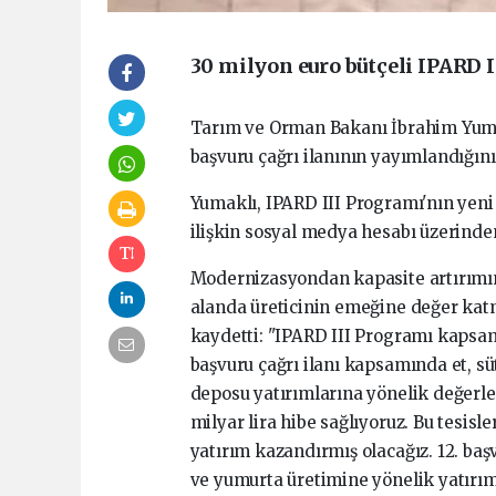
30 milyon euro bütçeli IPARD I
Tarım ve Orman Bakanı İbrahim Yumak
başvuru çağrı ilanının yayımlandığını 
Yumaklı, IPARD III Programı'nın yeni 
ilişkin sosyal medya hesabı üzerinde
Modernizasyondan kapasite artırımı
alanda üreticinin emeğine değer katm
kaydetti: "IPARD III Programı kapsam
başvuru çağrı ilanı kapsamında et, sü
deposu yatırımlarına yönelik değerl
milyar lira hibe sağlıyoruz. Bu tesisl
yatırım kazandırmış olacağız. 12. başv
ve yumurta üretimine yönelik yatırım