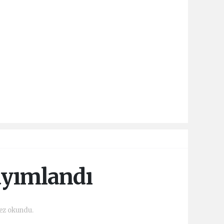
yayımlandı
ez okundu.