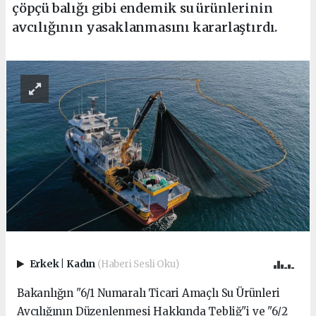
çöpçü balığı gibi endemik su ürünlerinin
avcılığının yasaklanmasını kararlaştırdı.
Erkek
|
Kadın
(Haberi Sesli Oku)
Bakanlığın "6/1 Numaralı Ticari Amaçlı Su Ürünleri
Avcılığının Düzenlenmesi Hakkında Tebliğ"i ve "6/2