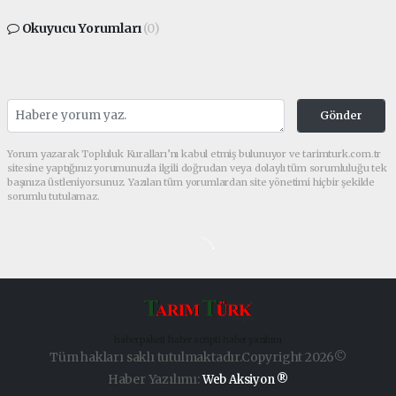
Okuyucu Yorumları
(0)
Gönder
Yorum yazarak Topluluk Kuralları’nı kabul etmiş bulunuyor ve tarimturk.com.tr
sitesine yaptığınız yorumunuzla ilgili doğrudan veya dolaylı tüm sorumluluğu tek
başınıza üstleniyorsunuz. Yazılan tüm yorumlardan site yönetimi hiçbir şekilde
sorumlu tutulamaz.
haber paketi
haber scripti
haber yazılımı
Tüm hakları saklı tutulmaktadır.Copyright 2026©
Haber Yazılımı:
Web Aksiyon ®