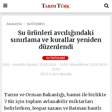
Anasayfa
Su Ürünleri
Su ürünleri avcılığındaki
sınırlama ve kurallar yeniden
düzenlendi
SU ÜRÜNLERI
(AA) - Anadolu Ajansı | 12.08.2024 - 13:00, Güncelleme: 12.08.2024 -
13:00
117243+ kez okundu.
Tarım ve Orman Bakanlığı, hamsi ile birlikte
7 tür için toplam avlanabilir miktarları
belirlerken, leopar sazanı ve Batman bantlı