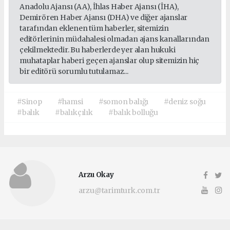
Anadolu Ajansı (AA), İhlas Haber Ajansı (İHA),
Demirören Haber Ajansı (DHA) ve diğer ajanslar
tarafından eklenen tüm haberler, sitemizin
editörlerinin müdahalesi olmadan ajans kanallarından
çekilmektedir. Bu haberlerde yer alan hukuki
muhataplar haberi geçen ajanslar olup sitemizin hiç
bir editörü sorumlu tutulamaz...
#Sinop
#hamsi
#somon balığı
#deniz soğu
#balık
#balıkçılık
#balık bolluğu
Arzu Okay
arzu@tarimturk.com.tr