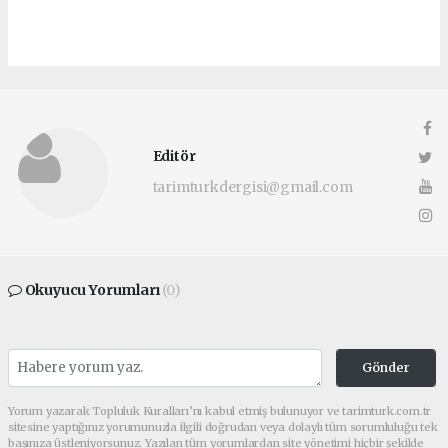
Editör
tarimturkdergisi@gmail.com
Okuyucu Yorumları
(0)
Gönder
Yorum yazarak Topluluk Kuralları’nı kabul etmiş bulunuyor ve tarimturk.com.tr
sitesine yaptığınız yorumunuzla ilgili doğrudan veya dolaylı tüm sorumluluğu tek
başınıza üstleniyorsunuz. Yazılan tüm yorumlardan site yönetimi hiçbir şekilde