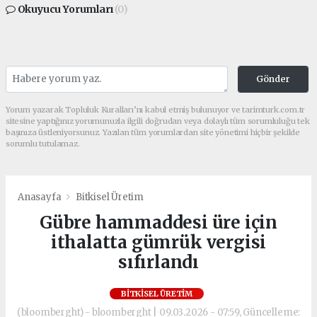
Okuyucu Yorumları
(0)
Gönder
Yorum yazarak Topluluk Kuralları’nı kabul etmiş bulunuyor ve tarimturk.com.tr
sitesine yaptığınız yorumunuzla ilgili doğrudan veya dolaylı tüm sorumluluğu tek
başınıza üstleniyorsunuz. Yazılan tüm yorumlardan site yönetimi hiçbir şekilde
sorumlu tutulamaz.
Anasayfa
Bitkisel Üretim
Gübre hammaddesi üre için
ithalatta gümrük vergisi
sıfırlandı
BITKISEL ÜRETIM
(bloomberght) - bloomberght | 09.03.2026 - 07:59, Güncelleme: