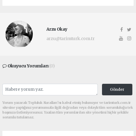
Arzu Okay
arzu@tarimturk.com.tr
Okuyucu Yorumları
(0)
Gönder
Yorum yazarak Topluluk Kuralları’nı kabul etmiş bulunuyor ve tarimturk.com.tr
sitesine yaptığınız yorumunuzla ilgili doğrudan veya dolaylı tüm sorumluluğu tek
başınıza üstleniyorsunuz. Yazılan tüm yorumlardan site yönetimi hiçbir şekilde
sorumlu tutulamaz.