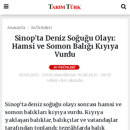
Anasayfa
Su Ürünleri
Sinop’ta Deniz Soğuğu Olayı:
Hamsi ve Somon Balığı Kıyıya
Vurdu
SU ÜRÜNLERI
01.08.2025 - 09:39, Güncelleme: 01.08.2025 - 09:39
48662+ kez okundu.
Sinop’ta deniz soğuğu olayı sonrası hamsi ve
somon balıkları kıyıya vurdu. Kıyıya
yaklaşan balıklar, balıkçılar ve vatandaşlar
tarafından toplandı; tezgâhlarda balık