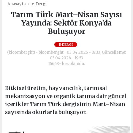
Anasayfa
e-Dergi
Tarım Türk Mart–Nisan Sayısı
Yayında: Sektör Konya’da
Buluşuyor
E-DERGI
(bloomberght) - bloomberght | 03.04.2026 - 19:33, Güncelleme:
03.04.2026 - 19:53
16668+ kez okundu.
Bitkisel üretim, hayvancılık, tarımsal
mekanizasyon ve organik tarıma dair güncel
içerikler Tarım Türk dergisinin Mart–Nisan
sayısında okurlarla buluşuyor.