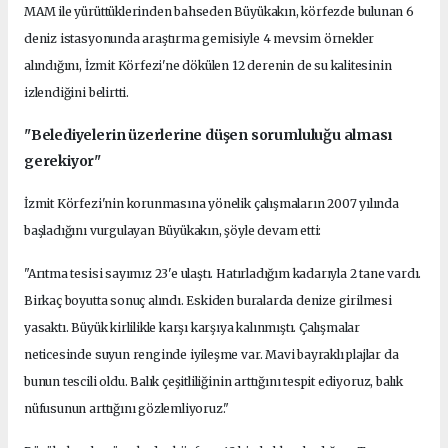
MAM ile yürüttüklerinden bahseden Büyükakın, körfezde bulunan 6
deniz istasyonunda araştırma gemisiyle 4 mevsim örnekler
alındığını, İzmit Körfezi'ne dökülen 12 derenin de su kalitesinin
izlendiğini belirtti.
"Belediyelerin üzerlerine düşen sorumluluğu alması
gerekiyor"
İzmit Körfezi'nin korunmasına yönelik çalışmaların 2007 yılında
başladığını vurgulayan Büyükakın, şöyle devam etti:
"Arıtma tesisi sayımız 23'e ulaştı. Hatırladığım kadarıyla 2 tane vardı.
Birkaç boyutta sonuç alındı. Eskiden buralarda denize girilmesi
yasaktı. Büyük kirlilikle karşı karşıya kalınmıştı. Çalışmalar
neticesinde suyun renginde iyileşme var. Mavi bayraklı plajlar da
bunun tescili oldu. Balık çeşitliliğinin arttığını tespit ediyoruz, balık
nüfusunun arttığını gözlemliyoruz."