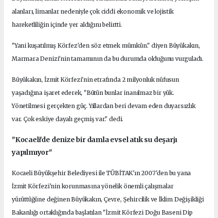
alanları, limanlar nedeniyle çok ciddi ekonomik ve lojistik
hareketliliğin içinde yer aldığını belirtti.
"Yani kuşatılmış Körfez'den söz etmek mümkün." diyen Büyükakın,
Marmara Denizi'nin tamamının da bu durumda olduğunu vurguladı.
Büyükakın, İzmit Körfezi'nin etrafında 2 milyonluk nüfusun
yaşadığına işaret ederek, "Bütün bunlar inanılmaz bir yük.
Yönetilmesi gerçekten güç. Yıllardan beri devam eden duyarsızlık
var. Çok eskiye dayalı geçmiş var." dedi.
"Kocaeli'de denize bir damla evsel atık su deşarjı
yapılmıyor"
Kocaeli Büyükşehir Belediyesi ile TÜBİTAK'ın 2007'den bu yana
İzmit Körfezi'nin korunmasına yönelik önemli çalışmalar
yürüttüğüne değinen Büyükakın, Çevre, Şehircilik ve İklim Değişikliği
Bakanlığı ortaklığında başlatılan "İzmit Körfezi Doğu Baseni Dip