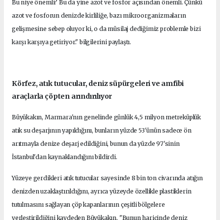
Bu niye önemli? Bu da yine azot ve fosfor açısından önemli. Çünkü
azot ve fosforun denizde kirliliğe, bazı mikroorganizmaların
gelişmesine sebep oluyor ki, o da müsilaj dediğimiz problemle bizi
karşı karşıya getiriyor." bilgilerini paylaştı.
Körfez, atık tutucular, deniz süpürgeleri ve amfibi
araçlarla çöpten arındırılıyor
Büyükakın, Marmara'nın genelinde günlük 4,5 milyon metreküplük
atık su deşarjının yapıldığını, bunların yüzde 53'ünün sadece ön
arıtmayla denize deşarj edildiğini, bunun da yüzde 97'sinin
İstanbul'dan kaynaklandığını bildirdi.
Yüzeye gerdikleri atık tutucular sayesinde 8 bin ton civarında atığın
denizden uzaklaştırıldığını, ayrıca yüzeyde özellikle plastiklerin
tutulmasını sağlayan çöp kapanlarının çeşitli bölgelere
yerleştirildiğini kaydeden Büyükakın, "Bunun haricinde deniz