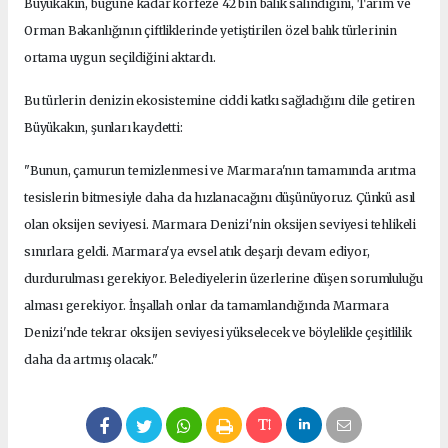
Büyükakın, bugüne kadar körfeze 42 bin balık salındığını, Tarım ve
Orman Bakanlığının çiftliklerinde yetiştirilen özel balık türlerinin
ortama uygun seçildiğini aktardı.
Bu türlerin denizin ekosistemine ciddi katkı sağladığını dile getiren
Büyükakın, şunları kaydetti:
"Bunun, çamurun temizlenmesi ve Marmara'nın tamamında arıtma
tesislerin bitmesiyle daha da hızlanacağını düşünüyoruz. Çünkü asıl
olan oksijen seviyesi. Marmara Denizi'nin oksijen seviyesi tehlikeli
sınırlara geldi. Marmara'ya evsel atık deşarjı devam ediyor,
durdurulması gerekiyor. Belediyelerin üzerlerine düşen sorumluluğu
alması gerekiyor. İnşallah onlar da tamamlandığında Marmara
Denizi'nde tekrar oksijen seviyesi yükselecek ve böylelikle çeşitlilik
daha da artmış olacak."