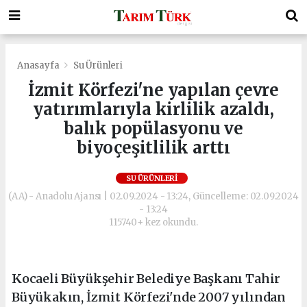
Anasayfa
Su Ürünleri
İzmit Körfezi'ne yapılan çevre
yatırımlarıyla kirlilik azaldı,
balık popülasyonu ve
biyoçeşitlilik arttı
SU ÜRÜNLERI
(AA) - Anadolu Ajansı | 02.09.2024 - 13:24, Güncelleme: 02.09.2024
- 13:24
115740+ kez okundu.
Kocaeli Büyükşehir Belediye Başkanı Tahir
Büyükakın, İzmit Körfezi'nde 2007 yılından