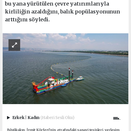
bu yana yürütülen çevre yatırımlarıyla
kirliliğin azaldığını, balık popülasyonunun
arttığını söyledi.
Erkek
|
Kadın
(Haberi Sesli Oku)
Büyükakın, İzmit Körfezi'nin, etrafındaki sanayi tesisleri, yerleşim