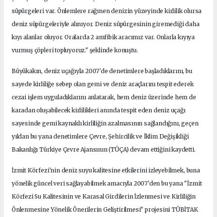
süpürgeleri var. Önlemlere rağmen denizin yüzeyinde kirlilik olursa
deniz süpürgeleriyle alınıyor. Deniz süpürgesinin giremediği daha
kıyı alanlar oluyor. Oralarda 2 amfibik aracımız var. Onlarla kıyıya
vurmuş çöpleri topluyoruz." şeklinde konuştu.
Büyükakın, deniz uçağıyla 2007'de denetimlere başladıklarını, bu
sayede kirliliğe sebep olan gemi ve deniz araçlarını tespit ederek
cezai işlem uyguladıklarını anlatarak, hem deniz üzerinde hem de
karadan oluşabilecek kirlilikleri anında tespit eden deniz uçağı
sayesinde gemi kaynaklı kirliliğin azalmasının sağlandığını, geçen
yıldan bu yana denetimlere Çevre, Şehircilik ve İklim Değişikliği
Bakanlığı Türkiye Çevre Ajansının (TÜÇA) devam ettiğini kaydetti.
İzmit Körfezi'nin deniz suyu kalitesine etkilerini izleyebilmek, buna
yönelik güncel veri sağlayabilmek amacıyla 2007'den bu yana "İzmit
Körfezi Su Kalitesinin ve Karasal Girdilerin İzlenmesi ve Kirliliğin
Önlenmesine Yönelik Önerilerin Geliştirilmesi" projesini TÜBİTAK