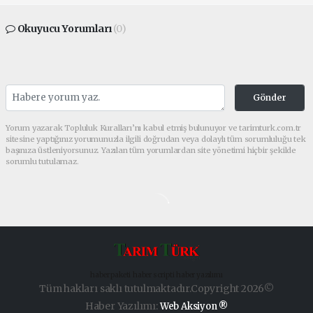
Okuyucu Yorumları
(0)
Gönder
Yorum yazarak Topluluk Kuralları’nı kabul etmiş bulunuyor ve tarimturk.com.tr
sitesine yaptığınız yorumunuzla ilgili doğrudan veya dolaylı tüm sorumluluğu tek
başınıza üstleniyorsunuz. Yazılan tüm yorumlardan site yönetimi hiçbir şekilde
sorumlu tutulamaz.
haber paketi
haber scripti
haber yazılımı
Tüm hakları saklı tutulmaktadır.Copyright 2026©
Haber Yazılımı:
Web Aksiyon ®