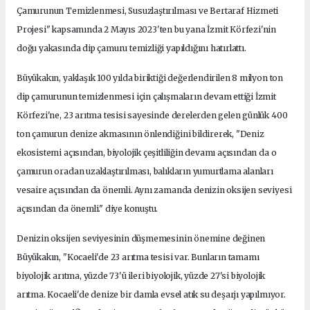
Çamurunun Temizlenmesi, Susuzlaştırılması ve Bertaraf Hizmeti
Projesi" kapsamında 2 Mayıs 2023'ten bu yana İzmit Körfezi'nin
doğu yakasında dip çamuru temizliği yapıldığını hatırlattı.
Büyükakın, yaklaşık 100 yılda biriktiği değerlendirilen 8 milyon ton
dip çamurunun temizlenmesi için çalışmaların devam ettiği İzmit
Körfezi'ne, 23 arıtma tesisi sayesinde derelerden gelen günlük 400
ton çamurun denize akmasının önlendiğini bildirerek, "Deniz
ekosistemi açısından, biyolojik çeşitliliğin devamı açısından da o
çamurun oradan uzaklaştırılması, balıkların yumurtlama alanları
vesaire açısından da önemli. Aynı zamanda denizin oksijen seviyesi
açısından da önemli." diye konuştu.
Denizin oksijen seviyesinin düşmemesinin önemine değinen
Büyükakın, "Kocaeli'de 23 arıtma tesisi var. Bunların tamamı
biyolojik arıtma, yüzde 73'ü ileri biyolojik, yüzde 27'si biyolojik
arıtma. Kocaeli'de denize bir damla evsel atık su deşarjı yapılmıyor.