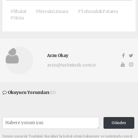
#İthalat
#MersinLimanı
#TohumlukPatates
#Virüs
Arzu Okay
arzu@tarimturk.com.tr
Okuyucu Yorumları
(0)
Gönder
Yorum yazarak Topluluk Kuralları’nı kabul etmiş bulunuyor ve tarimturk.com.tr