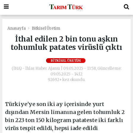
Anasayfa
Bitkisel Üretim
İthal edilen 2 bin tonu aşkın
tohumluk patates virüslü çıktı
BITKISEL ÜRETIM
(İHA) - İhlas Haber Ajansı | 09.05.2025 - 13:58, Güncelleme:
09.05.2025 - 14:12
92692+ kez okundu.
Türkiye'ye son iki ay içerisinde yurt
dışından Mersin limanına gelen tohumluk 2
bin 223 ton 150 kilogram patateste iki farklı
virüs tespit edildi, hepsi iade edildi