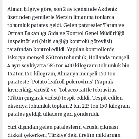
Alınan bilgiye göre, son 2 ay içerisinde Akdeniz
üzerinden gemilerle Mersin limanına tonlarca
tohumluk patates geldi. Gelen patatesler Tarım ve
Orman Bakanlığı Gıda ve Kontrol Genel Müdürlüğü
İnspektörleri (bitki sağlığı kontrolü görevlisi)
tarafından kontrol edildi. Yapılan kontrollerde
İskoçya menşeli 850 ton tohumluk, Hollanda menşeli
4 ayrı sevkiyatta 585 ton 400 kilogramı tohumluk bin
152 ton 150 kilogram, Almanya menşeli 150 ton
patateste 'Potato leafroll polerovirus' (Yaprak
kıvırcıklığı virüsü) ve 'Tobacco rattle tobravirus
(Tütün çıngırak virüsü) tespit edildi. Tespit edilen
ekseriya tohumluk toplam 2 bin 223 ton 150 kilogram
patates geldiği ülkelere geri gönderildi.
Yurt dışından gelen patateslerin virüslü çıkması
dikkat çekerken, Türkiye'deki üretim miktarının