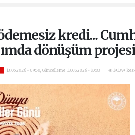
 ödemesiz kredi... Cu
ımda dönüşüm projesi
13.05.2026 - 09:50, Güncelleme: 13.05.2026 - 10:03
19109+ kez