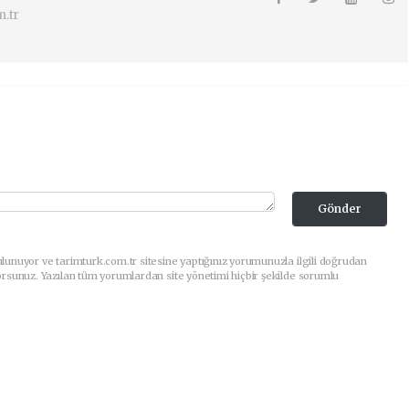
.tr
Gönder
lunuyor ve tarimturk.com.tr sitesine yaptığınız yorumunuzla ilgili doğrudan
orsunuz. Yazılan tüm yorumlardan site yönetimi hiçbir şekilde sorumlu