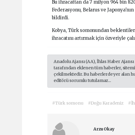
Bu ihracattan da 7 milyon 964 bin 82
Federasyonu, Belarus ve Japonya'nın
bildirdi.
Kobya, Türk somonundan beklentiler
ihracatını artırmak için özveriyle çalı
Anadolu Ajansı (AA), İhlas Haber Ajansı
tarafından eklenen tüm haberler, sitem
çekilmektedir. Bu haberlerde yer alan h
editörü sorumlu tutulamaz...
#Türk somonu
#Doğu Karadeniz
#İh
Arzu Okay