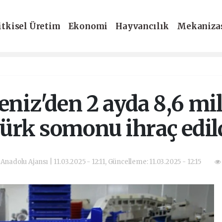
itkisel Üretim
Ekonomi
Hayvancılık
Mekaniza
-Dergi
niz'den 2 ayda 8,6 mil
ürk somonu ihraç edil
 Anadolu Ajansı | 11.03.2025 - 12:11, Güncelleme: 11.03.2025 - 12:15