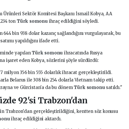
 Su Ürünleri Sektör Komitesi Başkanı İsmail Kobya, AA
1234 ton
Türk somonu
ihraç edildiğini söyledi.
n 644 bin 938 dolar kazanç sağlandığını vurgulayarak, bu
 satımı yapıldığını ifade etti.
eminde yapılan
Türk somonu
ihracatında Rusya
na işaret eden Kobya, sözlerini şöyle sürdürdü:
milyon 356 bin 555 dolarlık ihracat gerçekleştirildi.
rla Belarus ile 308 bin 254 dolarla Vietnam takip etti.
krayna ve Gürcistan'a da bu dönem
Türk somonu
satıldı."
üzde 92'si Trabzon'dan
in Trabzon'dan gerçekleştirildiğini, kentten söz konusu
monu
ihraç edildiğini aktardı.