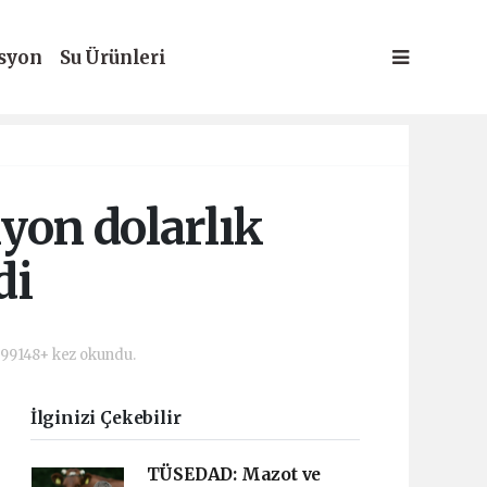
syon
Su Ürünleri
yon dolarlık
di
99148+ kez okundu.
İlginizi Çekebilir
TÜSEDAD: Mazot ve