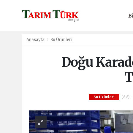
B
E
Anasayfa
Su Ürünleri
Doğu Karade
T
(AA) -
Su Ürünleri