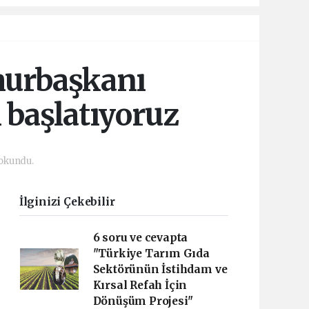
mhurbaşkanı
 başlatıyoruz
 okundu.
İlginizi Çekebilir
6 soru ve cevapta
"Türkiye Tarım Gıda
Sektörünün İstihdam ve
Kırsal Refah İçin
Dönüşüm Projesi"